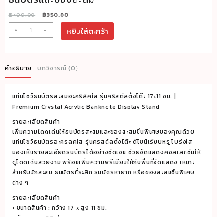
Original
Current
฿
499.00
฿
350.00
price
price
จำนวน
+
-
หยิบใส่ตะกร้า
was:
is:
roacrylic
฿499.00.
฿350.00.
แท่น
โชว์
คำอธิบาย
บทวิจารณ์ (0)
ธนบัตร
สะ
แท่นโชว์ธนบัตรสะสมอะคริลิคใส รุ่นคริสตัลตั้งโต๊ะ 17×11 ซม. |
สมอ
Premium Crystal Acrylic Banknote Display Stand
ะค
รายละเอียดสินค้า
ริ
เพิ่มความโดดเด่นให้ธนบัตรสะสมและของสะสมชิ้นพิเศษของคุณด้วย
ลิค
แท่นโชว์ธนบัตรอะคริลิคใส รุ่นคริสตัลตั้งโต๊ะ ดีไซน์เรียบหรู โปร่งใส
ใส
มองเห็นรายละเอียดธนบัตรได้อย่างชัดเจน ช่วยจัดแสดงคอลเลกชันให้
รุ่น
ดูโดดเด่นสวยงาม พร้อมเพิ่มความพรีเมียมให้กับพื้นที่จัดแสดง เหมาะ
คริสตัล
สำหรับนักสะสม ธนบัตรที่ระลึก ธนบัตรหายาก หรือของสะสมชิ้นพิเศษ
ต่าง ๆ
ตั้ง
โต๊ะ
รายละเอียดสินค้า
• ขนาดสินค้า : กว้าง 17 x สูง 11 ซม.
ขนาด