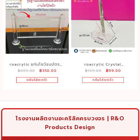
roacrylic แท่นโชว์ธนบัตรสะ
roacrylic Crystal
Original
Current
Original
Current
฿
499.00
฿
350.00
฿
199.00
฿
99.00
สมอะคริลิคใส รุ่นคริสตัลตั้ง
Signature Stand แท่นวาง
price
price
price
price
โต๊ะ ขนาด 20×13 ซม. สำหรับ
ปากกาอะคริลิคใส แบบวางปา
หยิบใส่ตะกร้า
หยิบใส่ตะกร้า
was:
is:
was:
is:
นักสะสมธนบัตรและของสะสม
กา
฿499.00.
฿350.00.
฿199.00.
฿99.00.
โรงงานผลิตงานอะคริลิคครบวงจร | R&O
Products Design