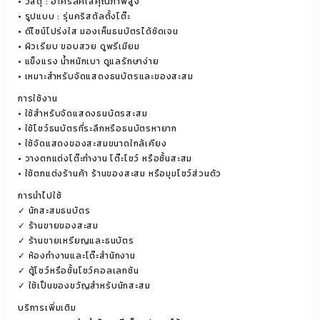
• วัสดุ : อะคริลิคใสคุณภาพสูง
20x13
• รูปแบบ : รุ่นคริสตัลตั้งโต๊ะ
ซม.
• ดีไซน์โปร่งใส มองเห็นธนบัตรได้ชัดเจน
สำหรับ
• ผิวเรียบ ขอบสวย ดูพรีเมียม
นัก
• แข็งแรง น้ำหนักเบา ดูแลรักษาง่าย
สะสม
• เหมาะสำหรับจัดแสดงธนบัตรและของสะสม
ธนบัตร
การใช้งาน
และ
• ใช้สำหรับจัดแสดงธนบัตรสะสม
• ใช้โชว์ธนบัตรที่ระลึกหรือธนบัตรหายาก
ของ
• ใช้จัดแสดงของสะสมขนาดใกล้เคียง
สะสม
• วางตกแต่งโต๊ะทำงาน โต๊ะโชว์ หรือชั้นสะสม
ชิ้น
• ใช้ตกแต่งร้านค้า ร้านของสะสม หรือมุมโชว์ส่วนตัว
การนำไปใช้
✓ นักสะสมธนบัตร
✓ ร้านขายของสะสม
✓ ร้านขายเหรียญและธนบัตร
✓ ห้องทำงานและโต๊ะสำนักงาน
✓ ตู้โชว์หรือชั้นโชว์คอลเลกชัน
✓ ใช้เป็นของขวัญสำหรับนักสะสม
บริการเพิ่มเติม