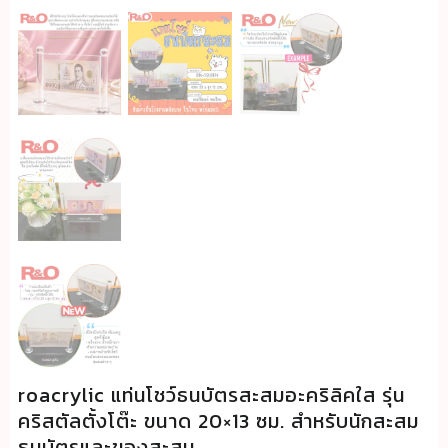
roacrylic แท่นโชว์ธนบัตรสะสมอะคริลิคใส รุ่น
คริสตัลตั้งโต๊ะ ขนาด 20×13 ซม. สำหรับนักสะสม
ธนบัตรและของสะสม