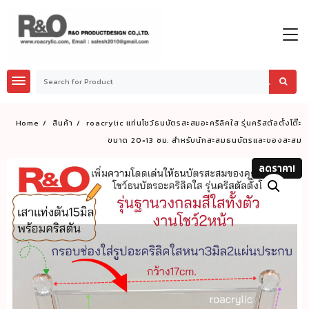
Skip
to
content
Home
สินค้า
roacrylic แท่นโชว์ธนบัตรสะสมอะคริลิคใส รุ่นคริสตัลตั้งโต๊ะ
ขนาด 20×13 ซม. สำหรับนักสะสมธนบัตรและของสะสม
ลดราคา!
ลดราคา!