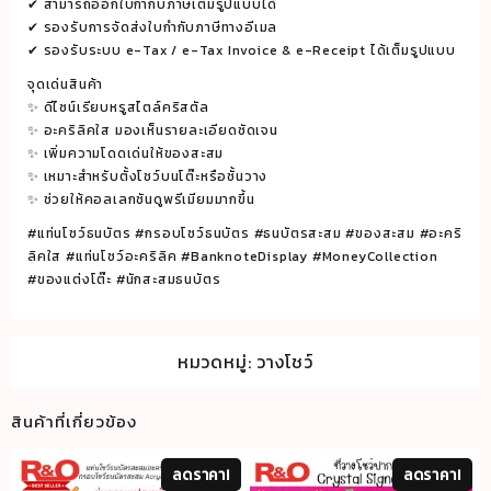
✔
สามารถออกใบกำกับภาษีเต็มรูปแบบได้
✔
รองรับการจัดส่งใบกำกับภาษีทางอีเมล
✔
รองรับระบบ e-Tax / e-Tax Invoice & e-Receipt ได้เต็มรูปแบบ
จุดเด่นสินค้า
✨
ดีไซน์เรียบหรูสไตล์คริสตัล
✨
อะคริลิคใส มองเห็นรายละเอียดชัดเจน
✨
เพิ่มความโดดเด่นให้ของสะสม
✨
เหมาะสำหรับตั้งโชว์บนโต๊ะหรือชั้นวาง
✨
ช่วยให้คอลเลกชันดูพรีเมียมมากขึ้น
#แท่นโชว์ธนบัตร
#กรอบโชว์ธนบัตร
#ธนบัตรสะสม
#ของสะสม
#อะคริ
ลิคใส
#แท่นโชว์อะคริลิค
#BanknoteDisplay
#MoneyCollection
#ของแต่งโต๊ะ
#นักสะสมธนบัตร
หมวดหมู่:
วางโชว์
สินค้าที่เกี่ยวข้อง
ลดราคา!
ลดราคา!