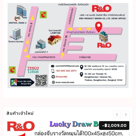
สินค้าเข้าใหม่
00
-
฿
2,009.00