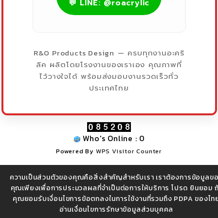
💬 LINE: @roacrylic
R&O Products Design
— ครบทุกงานอะคริ
ลิค ผลิตโดยโรงงานของเราเอง คุณภาพที่
ไว้วางใจได้ พร้อมส่งมอบงานรวดเร็วทั่ว
ประเทศไทย
Who's Online : 0
Powered By
WPS Visitor Counter
ความเป็นส่วนตัวของคุณคือสิ่งสำคัญสำหรับเรา เราต้องการข้อมูลข
บริษัท อาร์ แอนด์โอ โปรดักส์ ดีไซน์ จำกัด (สำนักงานใหญ่) |
คุณเพียงเพื่อการประมวลผลที่จำเป็นต่อการให้บริการ โปรด ยินยอม ถ
คุณยอมรับเงื่อนไขการข้อตกลงในการใช้งานที่รวมถึง PDPA ของไท
โทร 086-3262874 , 097-9212874
อ่านเงื่อนไขการรักษาข้อมูลส่วนบุคคล