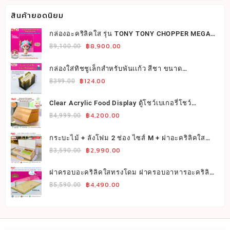
฿21,999.00.
฿19,990.00.
สินค้ายอดนิยม
กล่องอะคริลิคใส รุ่น TONY TONY CHOPPER MEGA
Original
Current
LABUBU 1000% รุ่นมี แม่เหล็ก 4 มุม แบบให้เลือก
฿
8,900.00
฿
9,100.00
price
price
ขนาด 75x65xสูง95cm สีใสพื้นใสมีเลเซอร์
was:
is:
กล่องใส่ทิชชูเล็กสำหรับพันเเก้ว สีชา ขนาด
Original
Current
กว้าง17.5xลึก10xสูง12cm.
฿
124.00
฿9,100.00.
฿8,900.00.
฿
399.00
price
price
was:
is:
Clear Acrylic Food Display ตู้โชว์เบเกอรี่โชว์
Original
Current
อาหาร2ชั้น ปิดทึบทุกด้านมีบานเปิดยกขึ้นรางสไลด์
฿
4,200.00
฿399.00.
฿124.00.
฿
4,999.00
เลื่อนเก็บไปข้างหลัง 3 บาน
price
price
was:
is:
กระบะไม้ + ลังโฟม 2 ช่อง ไซส์ M + ฝาอะคริลิคใส
Original
Current
Wooden Display Box with 2 Foam Coolers & Clear
฿
2,990.00
฿4,999.00.
฿4,200.00.
฿
3,590.00
Acrylic Lid (Size M)
price
price
was:
is:
ฝาครอบอะคริลิคใสทรงโดม ฝาครอบอาหารอะคริลิค
Original
Current
ใสทรงโค้ง ไซส์ XL ฐานไม้
฿
4,490.00
฿3,590.00.
฿2,990.00.
฿
5,590.00
price
price
was:
is:
฿5,590.00.
฿4,490.00.