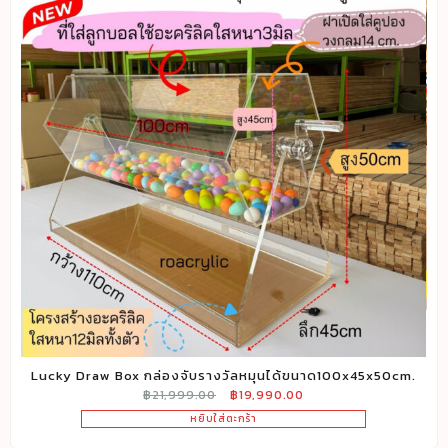
ง
Lucky Draw Box กล่องจับรางวัลหมุนได้ขนาด100x45x50cm.
Original
Current
฿
21,999.00
฿
19,990.00
price
price
หยิบใส่ตะกร้า
was:
is: