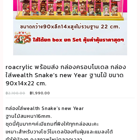
roacrylic พร้อมส่ง กล่องครอบโมเดล กล่อง
ใส่wealth Snake’s new Year ฐานไม้ ขนาด
90x14x22 cm.
Original
Current
฿
2,100.00
฿
1,990.00
price
price
was:
is:
กล่องใส่wealth Snake’s new Year
฿2,100.00.
฿1,990.00.
ฐานไม้สนหนา16mm.
ชุดนี้คุ้มมากๆค่ะมีแถมที่พิงให้ทุกกล่องนะคะ
เหมาะสำหรับวางโชว์โมเดลป้องกันฝุ่นและแมลงได้
ทำให้น้องๆ คงสภาพใหม่ตลอดเวลา