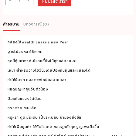
+
-
หยิบใส่ตะกร้า
roacrylic
พร้อม
ส่ง
คำอธิบาย
บทวิจารณ์ (0)
กล่อง
ครอบ
กล่องใส่wealth Snake’s new Year
โมเดล
กล่อง
ฐานไม้สนหนา16mm.
ใส่wealth
ชุดนี้คุ้มมากๆค่ะมีแถมที่พิงให้ทุกกล่องนะคะ
Snake's
เหมาะสำหรับวางโชว์โมเดลป้องกันฝุ่นและแมลงได้
new
ทำให้น้องๆ คงสภาพใหม่ตลอดเวลา
Year
หมดปัญหาฝุ่นจับตัวน้อง
ฐาน
ไม้
ป้องกันแมลงได้ด้วย
ขนาด
ทรงสวย ชนะเลิศ
90x14x22
หรูหรา ดูดี มีระดับ เป็นระเบียบ น่ามองยิ่งขึ้น
cm.
ทำให้เพิ่มมูลค่า ให้กับโมเดล ของลูกค้าดูหรู ดูแพงยิ่งขึ้น
ชิ้น