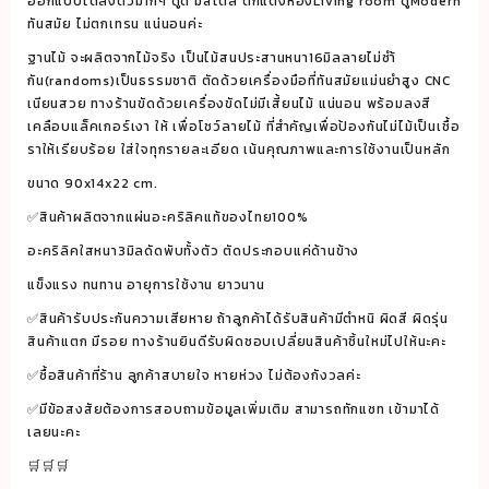
ออกแบบได้ลงตัวมากๆ ดูดี มีสไตล์ ตกแต่งห้องLiving room ดูModern
ทันสมัย ไม่ตกเทรน แน่นอนค่ะ
ฐานไม้ จะผลิตจากไม้จริง เป็นไม้สนประสานหนา16มิลลายไม่ซำ้
กัน(randoms)เป็นธรรมชาติ ตัดด้วยเครื่องมือที่ทันสมัยแม่นยำสูง CNC
เนียนสวย ทางร้านขัดด้วยเครื่องขัดไม่มีเสี้ยนไม้ แน่นอน พร้อมลงสี
เคลือบแล็คเกอร์เงา ให้ เพื่อโชว์ลายไม้ ที่สำคัญเพื่อป้องกันไม่ไม้เป็นเชื้อ
ราให้เรียบร้อย ใส่ใจทุกรายละเอียด เน้นคุณภาพและการใช้งานเป็นหลัก
ขนาด 90x14x22 cm.
✅สินค้าผลิตจากแผ่นอะคริลิคแท้ของไทย100%
อะคริลิคใสหนา3มิลดัดพับทั้งตัว ตัดประกอบแค่ด้านข้าง
แข็งแรง ทนทาน อายุการใช้งาน ยาวนาน
✅สินค้ารับประกันความเสียหาย ถ้าลูกค้าได้รับสินค้ามีตำหนิ ผิดสี ผิดรุ่น
สินค้าแตก มีรอย ทางร้านยินดีรับผิดชอบเปลี่ยนสินค้าชิ้นใหม่ไปให้นะคะ
✅ซื้อสินค้าที่ร้าน ลูกค้าสบายใจ หายห่วง ไม่ต้องกังวลค่ะ
✅มีข้อสงสัยต้องการสอบถามข้อมูลเพิ่มเติม สามารถทักแซท เข้ามาได้
เลยนะคะ
🛒🛒🛒