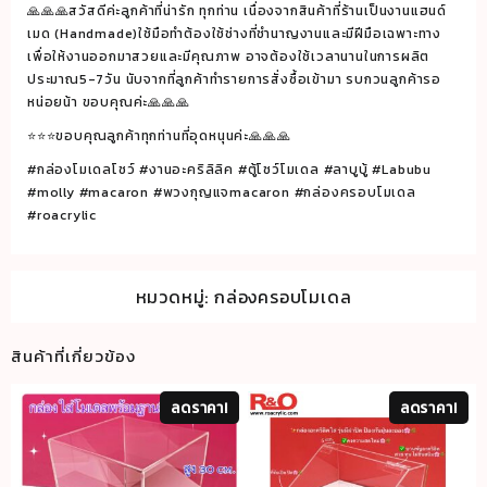
🙏🙏🙏สวัสดีค่ะลูกค้าที่น่ารัก ทุกท่าน เนื่องจากสินค้าที่ร้านเป็นงานแฮนด์
เมด (Handmade)ใช้มือทำต้องใช้ช่างที่ชำนาญงานและมีฝีมือเฉพาะทาง
เพื่อให้งานออกมาสวยและมีคุณภาพ อาจต้องใช้เวลานานในการผลิต
ประมาณ5-7วัน นับจากที่ลูกค้าทำรายการสั่งซื้อเข้ามา รบกวนลูกค้ารอ
หน่อยน้า ขอบคุณค่ะ🙏🙏🙏
⭐️⭐️⭐️ขอบคุณลูกค้าทุกท่านที่อุดหนุนค่ะ🙏🙏🙏
#กล่องโมเดลโชว์ #งานอะคริลิลิค #ตู้โชว์โมเดล #ลาบูบู้ #Labubu
#molly #macaron #พวงกุญแจmacaron #กล่องครอบโมเดล
#roacrylic
หมวดหมู่:
กล่องครอบโมเดล
สินค้าที่เกี่ยวข้อง
ลดราคา!
ลดราคา!