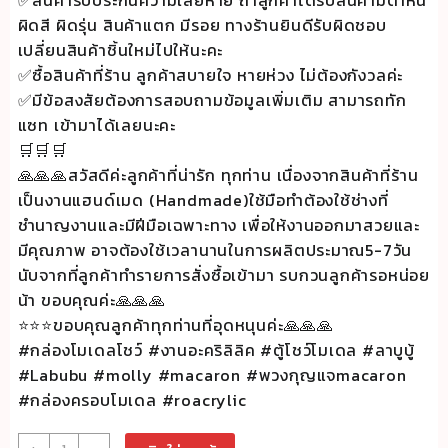
✅สินค้ารับประกันความเสียหาย ถ้าลูกค้าได้รับสินค้ามีตำหนิ
ผิดสี ผิดรุ่น สินค้าแตก มีรอย ทางร้านยินดีรับผิดชอบ
เปลี่ยนสินค้าชิ้นใหม่ไปให้นะคะ
✅ซื้อสินค้าที่ร้าน ลูกค้าสบายใจ หายห่วง ไม่ต้องกังวลค่ะ
✅มีข้อสงสัยต้องการสอบถามข้อมูลเพิ่มเติม สามารถทัก
แซท เข้ามาได้เลยนะคะ
🛒🛒🛒
🙏🙏🙏สวัสดีค่ะลูกค้าที่น่ารัก ทุกท่าน เนื่องจากสินค้าที่ร้าน
เป็นงานแฮนด์เมด (Handmade)ใช้มือทำต้องใช้ช่างที่
ชำนาญงานและมีฝีมือเฉพาะทาง เพื่อให้งานออกมาสวยและ
มีคุณภาพ อาจต้องใช้เวลานานในการผลิตประมาณ5-7วัน
นับจากที่ลูกค้าทำรายการสั่งซื้อเข้ามา รบกวนลูกค้ารอหน่อย
น้า ขอบคุณค่ะ🙏🙏🙏
⭐️⭐️⭐️ขอบคุณลูกค้าทุกท่านที่อุดหนุนค่ะ🙏🙏🙏
#กล่องโมเดลโชว์ #งานอะคริลิลิค #ตู้โชว์โมเดล #ลาบูบู้
#Labubu #molly #macaron #พวงกุญแจmacaron
#กล่องครอบโมเดล #roacrylic
จำนวน