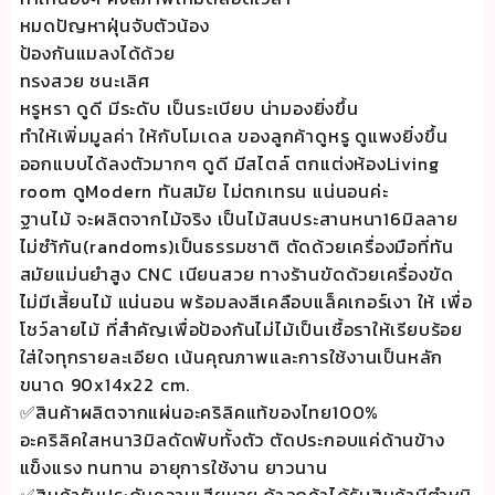
หมดปัญหาฝุ่นจับตัวน้อง
ป้องกันแมลงได้ด้วย
ทรงสวย ชนะเลิศ
หรูหรา ดูดี มีระดับ เป็นระเบียบ น่ามองยิ่งขึ้น
ทำให้เพิ่มมูลค่า ให้กับโมเดล ของลูกค้าดูหรู ดูแพงยิ่งขึ้น
ออกแบบได้ลงตัวมากๆ ดูดี มีสไตล์ ตกแต่งห้องLiving
room ดูModern ทันสมัย ไม่ตกเทรน แน่นอนค่ะ
ฐานไม้ จะผลิตจากไม้จริง เป็นไม้สนประสานหนา16มิลลาย
ไม่ซำ้กัน(randoms)เป็นธรรมชาติ ตัดด้วยเครื่องมือที่ทัน
สมัยแม่นยำสูง CNC เนียนสวย ทางร้านขัดด้วยเครื่องขัด
ไม่มีเสี้ยนไม้ แน่นอน พร้อมลงสีเคลือบแล็คเกอร์เงา ให้ เพื่อ
โชว์ลายไม้ ที่สำคัญเพื่อป้องกันไม่ไม้เป็นเชื้อราให้เรียบร้อย
ใส่ใจทุกรายละเอียด เน้นคุณภาพและการใช้งานเป็นหลัก
ขนาด 90x14x22 cm.
✅สินค้าผลิตจากแผ่นอะคริลิคแท้ของไทย100%
อะคริลิคใสหนา3มิลดัดพับทั้งตัว ตัดประกอบแค่ด้านข้าง
แข็งแรง ทนทาน อายุการใช้งาน ยาวนาน