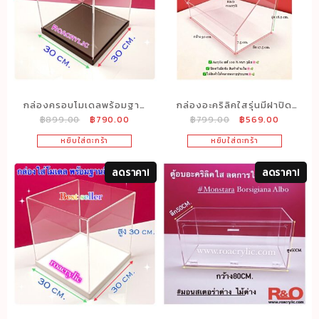
กล่องครอบโมเดลพร้อมฐาน
กล่องอะคริลิคใสรุ่นมีฝาปิด
Original
Current
Original
Current
฿
899.00
฿
790.00
฿
799.00
฿
569.00
สีดำขนาด30x30x30cm.
ขนาด
price
price
price
price
กว้าง30xลึก17.5xสูง18.5cm.
หยิบใส่ตะกร้า
หยิบใส่ตะกร้า
was:
is:
was:
is:
฿899.00.
฿790.00.
฿799.00.
฿569.00
ลดราคา!
ลดราคา!