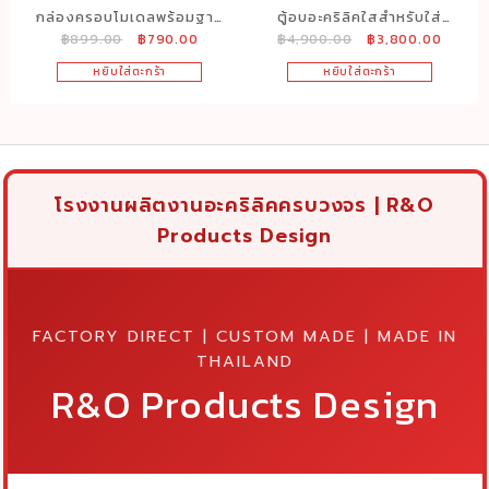
กล่องครอบโมเดลพร้อมฐาน
ตู้อบอะคริลิคใสสำหรับใส่
Original
Current
Original
Curren
฿
899.00
฿
790.00
฿
4,900.00
฿
3,800.00
สีขาว ขนาด30x30x30cm.
ต้นไม้Monstera ไม้ด่าง
price
price
price
price
ขนาด
หยิบใส่ตะกร้า
หยิบใส่ตะกร้า
was:
is:
was:
is:
กว้าง80x50xสูง50cm.
฿899.00.
฿790.00.
฿4,900.00.
฿3,800
โรงงานผลิตงานอะคริลิคครบวงจร | R&O
Products Design
FACTORY DIRECT | CUSTOM MADE | MADE IN
THAILAND
R&O Products Design