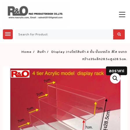
Skip
to
content
Home
สินค้า
Display วางโชว์สินค้า 4 ชั้น ขั้นบรรได สีใส ขนาด
กว้าง35xลึก28.5xสูง28.5cm.
ลดราคา!
ลดราคา!