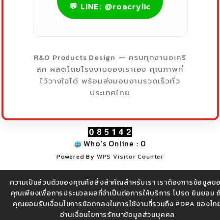
💬 LINE: @roacrylic
R&O Products Design
— ครบทุกงานอะคริ
ลิค ผลิตโดยโรงงานของเราเอง คุณภาพที่
ไว้วางใจได้ พร้อมส่งมอบงานรวดเร็วทั่ว
ประเทศไทย
Who's Online : 0
Powered By
WPS Visitor Counter
ความเป็นส่วนตัวของคุณคือสิ่งสำคัญสำหรับเรา เราต้องการข้อมูลข
บริษัท อาร์ แอนด์โอ โปรดักส์ ดีไซน์ จำกัด (สำนักงานใหญ่) |
คุณเพียงเพื่อการประมวลผลที่จำเป็นต่อการให้บริการ โปรด ยินยอม ถ
คุณยอมรับเงื่อนไขการข้อตกลงในการใช้งานที่รวมถึง PDPA ของไท
โทร 086-3262874 , 097-9212874
อ่านเงื่อนไขการรักษาข้อมูลส่วนบุคคล