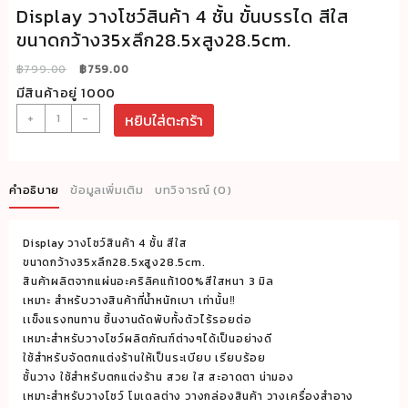
Display วางโชว์สินค้า 4 ชั้น ขั้นบรรได สีใส
ขนาดกว้าง35xลึก28.5xสูง28.5cm.
Original
Current
฿
799.00
฿
759.00
price
price
มีสินค้าอยู่ 1000
was:
is:
จำนวน
+
-
หยิบใส่ตะกร้า
฿799.00.
฿759.00.
Display
วาง
โชว์
คำอธิบาย
ข้อมูลเพิ่มเติม
บทวิจารณ์ (0)
สินค้า
4
Display วางโชว์สินค้า 4 ชั้น สีใส
ชั้น
ขนาดกว้าง35xลึก28.5xสูง28.5cm.
ขั้น
สินค้าผลิตจากแผ่นอะคริลิคแท้100%สีใสหนา 3 มิล
บรร
เหมาะ สำหรับวางสินค้าที่น้ำหนักเบา เท่านั้น‼️
ได
เเข็งแรงทนทาน ชิ้นงานดัดพับทั้งตัวไร้รอยต่อ
เหมาะสำหรับวางโชว์ผลิตภัณฑ์ต่างๆได้เป็นอย่างดี
สีใส
ใช้สำหรับจัดตกแต่งร้านให้เป็นระเบียบ เรียบร้อย
ขนาด
ชั้นวาง ใช้สำหรับตกแต่งร้าน สวย ใส สะอาดตา น่ามอง
กว้าง35xลึก28.5xสูง28.5cm.
เหมาะสำหรับวางโชว์ โมเดลต่าง วางกล่องสินค้า วางเครื่องสำอาง