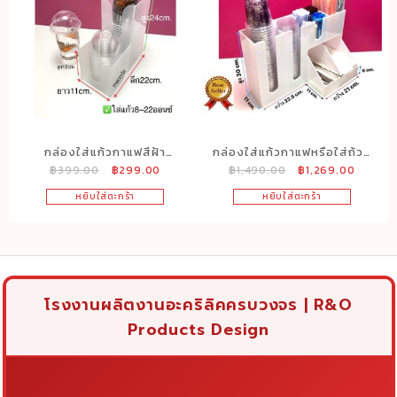
กล่องใส่แก้วกาแฟสีฝ้า
กล่องใส่แก้วกาแฟหรือใส่ถ้วย
Original
Current
Original
Current
฿
399.00
฿
299.00
฿
1,490.00
฿
1,269.00
แบบ2ช่องขนาด11x22x24cm.
ไอศครีมพร้อมอุปกรณ์ครบชุด
price
price
price
price
สีขาว
หยิบใส่ตะกร้า
หยิบใส่ตะกร้า
was:
is:
was:
is:
฿399.00.
฿299.00.
฿1,490.00.
฿1,269.
โรงงานผลิตงานอะคริลิคครบวงจร | R&O
Products Design