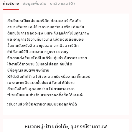
ริ
คำอธิบาย
ข้อมูลเพิ่มเติม
บทวิจารณ์ (0)
ลิค
สำหรับ
ตัวอักษรเป็นแผ่นอะคริลิค ตัดเลเซอร์ ทีละตัว
ตั้ง
งานจะทำยากและใช้เวลานานกว่าจะเสร็จแต่ละชิ้น
โต๊ะ
ต้นทุนในการผลิตจะสูง เหมาะกับลูกค้าที่เน้นคุณภาพ
สี
และอายุการใช้งานที่ยาวนาน ไม่ต้องเปลี่ยนบ่อย
ขาว
ชิ้นงานตัวหนังสือ จะนูนลอย จากผิวอะคริลิค
ทำให้งานมีมิติ สวยงาม หรูหรา Luxury
PICK
จัดตกแต่งร้านสไตล์โมเดิร์น คุ้มค่า คุ้มราคา มากๆ
UP
ใช้งานได้ยาวนาน ไม่หลุดไม่ลอก กันน้ำได้
HERE
นี้คือคุณสมบัติพิเศษที่ร้าน
ขนาด
❌‼️ตัวสินค้าที่ร้าน ไม่ใช่งาน สกรีนหรืองานสติ๊กเกอร์
15x10.5x16
เพราะหากเป็นแบบนั้นมันจะใช้งานได้ไม่นาน
cm.
ตัวหนังสือก็หลุดลอกง่าย ไปตามกาลเวลา
*ป้ายเป็นแบบสำเร็จ สามารถกดสั่งซื้อได้เลยค่ะ
ชิ้น
❗️รับงานสั่งทำข้อความตามแบบของลูกค้าได้
หมวดหมู่:
ป้ายตั้งโต๊ะ
,
อุปกรณ์ร้านกาแฟ