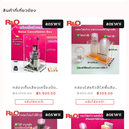
สินค้าที่เกี่ยวข้อง
ลดราคา!
ลดราคา!
กล่องเก็บเสียงเครื่องปั่น
กล่องใส่แก้วสีใสพื้นส้ม
Original
Current
Original
Current
฿
4,999.00
฿
3,900.00
฿
499.00
฿
399.00
หนา8มิลรุ่นมีฝาเปิดด้าน
ขนาด32ออนซ์แบบ2ช่อง
price
price
price
price
หน้า2ช่อง
ขนาด
หยิบใส่ตะกร้า
หยิบใส่ตะกร้า
was:
is:
was:
is:
กว้าง28xลึก14xสูง24cm.
฿4,999.00.
฿3,900.00.
฿499.00.
฿399.00
ลดราคา!
ลดราคา!