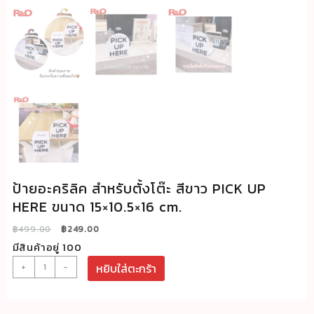
ป้ายอะคริลิค สำหรับตั้งโต๊ะ สีขาว PICK UP
HERE ขนาด 15×10.5×16 cm.
Original
Current
฿
499.00
฿
249.00
price
price
มีสินค้าอยู่ 100
was:
is:
จำนวน
+
-
หยิบใส่ตะกร้า
฿499.00.
฿249.00.
ป้า
ยอะค