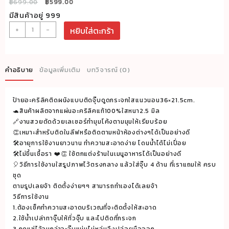
Original
Current
฿
699.00
฿
599.00
price
price
มีสินค้าอยู่ 999
was:
is:
จำนวน
+
-
หยิบใส่ตะกร้า
฿699.00.
฿599.00.
ป้า
ยอะค
ริ
คำอธิบาย
ข้อมูลเพิ่มเติม
บทวิจารณ์ (0)
ลิ
คติ
ป้ายอะคริลิคติดผนังแบบติดจุ๊บดูดกระจกใสแนวนอน36×21.5cm.
ด
🐢สินค้าผลิตจากแผ่นอะคริลิคแท้100%ใสหนา2.5 มิล
ผนัง
🔗งานสวยตัดด้วยเลเซอร์ทำมุมโค้งตามมุมให้เรียบร้อย
แบบ
👏เหมาะสำหรับติดในลีฟหรือติดตามหน้าห้องต่างๆได้เป็นอย่างดี
ติด
🛠อายุการใช้งานยาวนาน ทำความสะอาดง่าย โดนน้ำได้ไม่เปื่อย
🛠ไม่ขึ้นเชื้อรา ❤️👏 ใช้ตกแต่งร้านในเมนูอาหารได้เป็นอย่างดี
จุ๊บ
🎈วิธีการใช้งานใสรูปภาพไว้ตรงกลาง แล้วใส่จุ๊บ 4 ด้าน ที่เราแถมให้ ครบ
ดูด
ชุด
กระจก
ตามรูปเลยจ้า ติดตั้งง่ายๆๆ สามารถทำเองได้เลยจ้า
ใส
วิธีการใช้งาน
แนว
1.ต้องเช็คทำความสะอาดบริเวณที่จะติดตั้งให้สะอาด
นอน36x21.5cm.
2.ใช้น้ำเปล่าทาจุ๊บให้ทั่วจุ๊บ และไปติดที่กระจก
3.กดแช่ไว้จนกว่าจะจุ๊บแน่นไม่หล่นจึงปล่อยมือออก