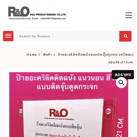
Skip
to
content
Home
สินค้า
ป้ายอะคริลิคติดผนังแบบติดจุ๊บดูดกระจกใสแนว
นอน36×21.5cm.
ลดราคา!
ลดราคา!