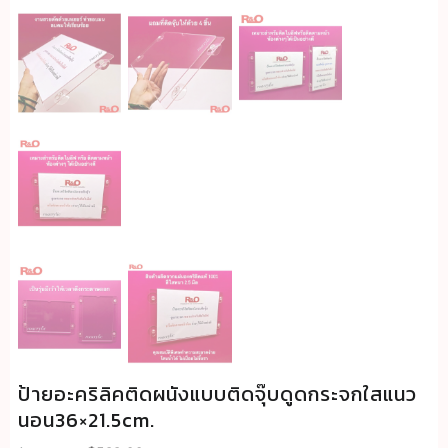
ป้ายอะคริลิคติดผนังแบบติดจุ๊บดูดกระจกใสแนว
นอน36×21.5cm.