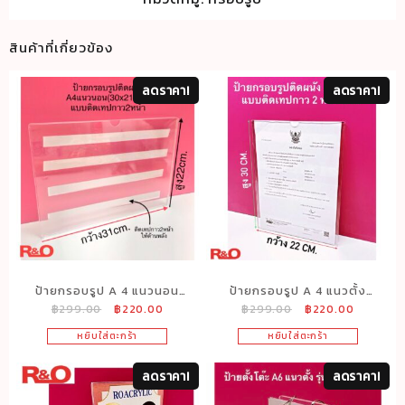
สินค้าที่เกี่ยวข้อง
ลดราคา!
ลดราคา!
ป้ายกรอบรูป A 4 แนวนอน
ป้ายกรอบรูป A 4 แนวตั้ง
Original
Current
Original
Current
฿
299.00
฿
220.00
฿
299.00
฿
220.00
สีใส รุ่นติดผนัง แบบติดกาว 2
สีใส รุ่นติดผนัง แบบติดกาว 2
price
price
price
price
หน้า ขนาด 31×22 cm.
หน้า ขนาด 22×30 cm.
หยิบใส่ตะกร้า
หยิบใส่ตะกร้า
was:
is:
was:
is:
฿299.00.
฿220.00.
฿299.00.
฿220.00
ลดราคา!
ลดราคา!