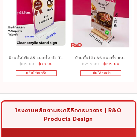
ป้ายตั้งโต๊ะ A5 แนวตั้ง ตัว T-
ป้ายตั้งโต๊ะ A6 แนวตั้ง แบบ
Original
Current
Original
Current
฿
89.00
฿
79.00
฿
299.00
฿
199.00
Shape ขนาด 15×5.5×21.5
ใส่ห่วงเหล็ก สีใสฐานไม้
price
price
price
price
cm.
ขนาด 13x6x21.5 cm.
หยิบใส่ตะกร้า
หยิบใส่ตะกร้า
was:
is:
was:
is:
฿89.00.
฿79.00.
฿299.00.
฿199.00.
โรงงานผลิตงานอะคริลิคครบวงจร | R&O
Products Design