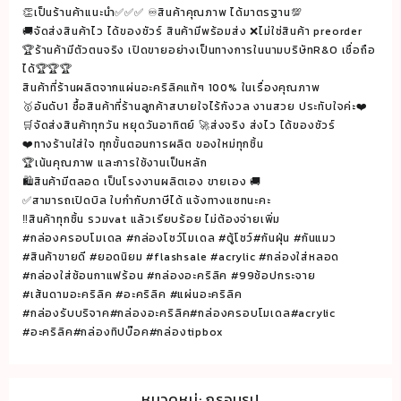
👏เป็นร้านค้าแนะนำ✅✅✅ ♾สินค้าคุณภาพ ได้มาตรฐาน💯
🚚จัดส่งสินค้าไว ได้ของชัวร์ สินค้ามีพร้อมส่ง ❌ไม่ใช่สินค้า preorder
🏆ร้านค้ามีตัวตนจริง เปิดขายอย่างเป็นทางการในนามบริษัทR&O เชื่อถือ
ได้🏆🏆🏆
สินค้าที่ร้านผลิตจากแผ่นอะคริลิคแท้ๆ 100% ในเรื่องคุณภาพ
🥇อันดับ1 ซื้อสินค้าที่ร้านลูกค้าสบายใจไร้กังวล งานสวย ประทับใจค่ะ❤️
🛒จัดส่งสินค้าทุกวัน หยุดวันอาทิตย์ 🚀ส่งจริง ส่งไว ได้ของชัวร์
❤️ทางร้านใส่ใจ ทุกขั้นตอนการผลิต ของใหม่ทุกชิ้น
🏆เน้นคุณภาพ และการใช้งานเป็นหลัก
🛍สินค้ามีตลอด เป็นโรงงานผลิตเอง ขายเอง 🚚
✅สามารถเปิดบิล ใบกำกับภาษีได้ แจ้งทางแซทนะคะ
‼️สินค้าทุกชิ้น รวมvat แล้วเรียบร้อย ไม่ต้องจ่ายเพิ่ม
#กล่องครอบโมเดล #กล่องโชว์โมเดล #ตู้โชว์#กันฝุ่น #กันแมว
#สินค้าขายดี #ยอดนิยม #flashsale #acrylic #กล่องใส่หลอด
#กล่องใส่ช้อนกาแฟร้อน #กล่องอะคริลิค #99ช้อปกระจาย
#เส้นดามอะคริลิค #อะคริลิค #แผ่นอะคริลิค
#กล่องรับบริจาค#กล่องอะคริลิค#กล่องครอบโมเดล#acrylic
#อะคริลิค#กล่องทิปบ๊อค#กล่องtipbox
หมวดหมู่:
กรอบรูป