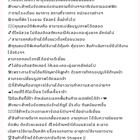
ชิ้น
🎁เหมาะสำหรับจัดตกแต่งตามสถานที่ต่างๆๆอาทิเช่นตามออฟฟิต
🎉ตามโรงเรียน ธนาคาร สถานที่ราชการ หน่วยงานต่างๆ
🎡ตามที่พัก โรงแรม รีสอทร์ ชั้นนำทั่วไป
🕵🏻‍♀️คุณสมบัติพิเศษคือ สามารถเปลียนรูปภาพได้ตลอด
💕ดีไซน์สวย ไม่ต้องติดสติกเกอร์ให้เลอะเทอะยุ่งยาก อีกต่อไป
🔗สามารถกลับด้านได้ทั้งแนวตั้งหรือแนวนอน
🎁คุณสมบัติพิเศษคือใช้งานได้คุ้มค่า คุ้มราคา สินค้าเน้นการนำไปใช้งาน
ได้จริงๆๆ
สามารถตอบโจทย์ได้อย่างดีเยี่ยม
💕ไม่ต้องติดสติกเกอร์ ให้เลอะเทอะยุ่งยากอีกต่อไป
🛠เพราะทางร้านได้แก้ปัญหาให้ลูกค้า ด้วยการทำกรอบรูปให้ด้านหน้า
สามารถเปลี่ยนรูปภาพได้ตลอดจ้า
👏ที่สำคัญคืออายุการใช้งานได้ยาวนานทำความสะอาดง่ายๆๆ
🐢โดนนำ้ได้ไม่เปื่อย ไม่ขึ้นเชื้อราจ้า
🥰ข้อเสียก็มีจ้า ถ้าหล่นกระแทกพื้นสินค้าจะแตกหักได้จ้า⚡️💔
🎁เหมาะสำหรับจัดตกแต่งร้านให้ดูดี มีระดับ ทันสมัยมากขึ้น
🕵🏻‍♀️ใช้สำหรับวางตามเคาร์เตอร์ต่างๆๆได้อย่างดีเยี่ยม
🌈สินค้าขายดีมาก หมดเกลี้ยงตลอด งานทุกlot ได้รับความนิยมมาก
ดัดพับ ตัดด้วยเลเซอร์ ดีไซน์ด้านหน้าโค้งมนสวยใส สะอาด
เน้นการใช้งานเป็นหลัก แข็งแรงทนทาน อายุการใช้งานยาวนาน
🏆สินค้าที่ร้านได้รับการการันดีจาก Shopee🥇