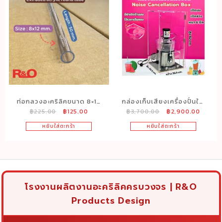
ท่อกลวงอะคริลิคขนาด 8×12
กล่องเก็บเสียงเครื่องปั่นใส
Original
Current
Original
Curren
฿
225.00
฿
125.00
฿
3,700.00
฿
2,900.00
mm. ยาว 50 cm.
หนา 6 มิลรุ่นด้านหน้า1ช่อง
price
price
price
price
ด้านบน 1 ช่อง
หยิบใส่ตะกร้า
หยิบใส่ตะกร้า
was:
is:
was:
is:
฿225.00.
฿125.00.
฿3,700.00.
฿2,900
โรงงานผลิตงานอะคริลิคครบวงจร | R&O
Products Design