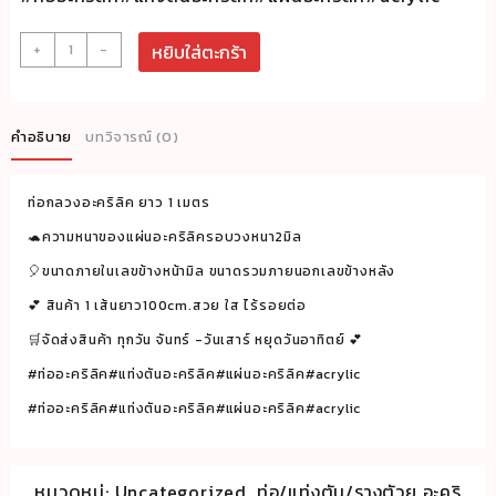
จำนวน
+
-
หยิบใส่ตะกร้า
ท่อ
กล
วง
คำอธิบาย
บทวิจารณ์ (0)
อะค
ริ
ท่อกลวงอะคริลิค ยาว 1 เมตร
ลิค
ขนาด
🐢ความหนาของแผ่นอะคริลิครอบวงหนา2มิล
8x12
🎈ขนาดภายในเลขข้างหน้ามิล ขนาดรวมภายนอกเลขข้างหลัง
mm.
💕 สินค้า 1 เส้นยาว100cm.สวย ใส ไร้รอยต่อ
ยาว
🛒จัดส่งสินค้า ทุกวัน จันทร์ -วันเสาร์ หยุดวันอาทิตย์ 💕
100
#ท่ออะคริลิค#แท่งตันอะคริลิค#แผ่นอะคริลิค#acrylic
cm.
ชิ้น
#ท่ออะคริลิค#แท่งตันอะคริลิค#แผ่นอะคริลิค#acrylic
หมวดหมู่:
Uncategorized
,
ท่อ/แท่งตัน/รางตัวยู อะคริ