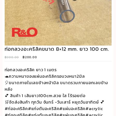
ท่อกลวงอะคริลิคขนาด 8×12 mm. ยาว 100 cm.
Original
Current
฿
300.00
฿
200.00
price
price
was:
is:
ท่อกลวงอะคริลิค ยาว 1 เมตร
฿300.00.
฿200.00.
🐢ความหนาของแผ่นอะคริลิครอบวงหนา2มิล
🎈ขนาดภายในเลขข้างหน้ามิล ขนาดรวมภายนอกเลขข้าง
หลัง
💕 สินค้า 1 เส้นยาว100cm.สวย ใส ไร้รอยต่อ
🛒จัดส่งสินค้า ทุกวัน จันทร์ -วันเสาร์ หยุดวันอาทิตย์ 💕
#ท่ออะคริลิค#แท่งตันอะคริลิค#แผ่นอะคริลิค#acrylic
#ท่ออะคริลิค#แท่งตันอะคริลิค#แผ่นอะคริลิค#acrylic