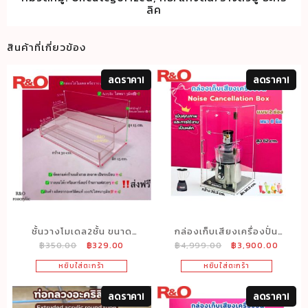
ลิค
สินค้าที่เกี่ยวข้อง
ลดราคา!
ลดราคา!
ชั้นวางโมเดล2ชั้น ขนาด
กล่องเก็บเสียงเครื่องปั่น
Original
Current
Original
Curren
฿
350.00
฿
329.00
฿
4,999.00
฿
3,900.00
30x15x15 cm.
หนา8มิลรุ่นมีฝาเปิดด้าน
price
price
price
price
หน้า2ช่อง
หยิบใส่ตะกร้า
หยิบใส่ตะกร้า
was:
is:
was:
is:
฿350.00.
฿329.00.
฿4,999.00.
฿3,900
ลดราคา!
ลดราคา!