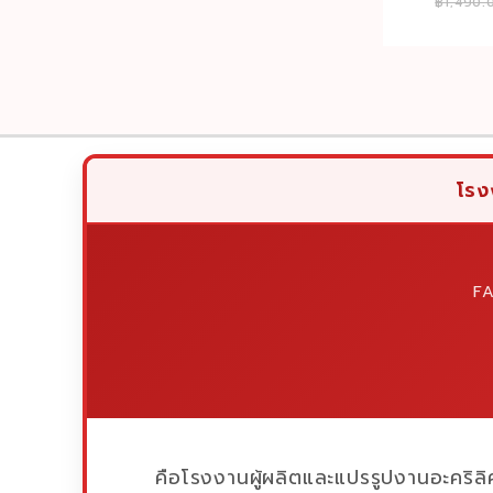
฿
1,490.
ไอศครีมพร
โรง
F
คือโรงงานผู้ผลิตและแปรรูปงานอะคริลิ