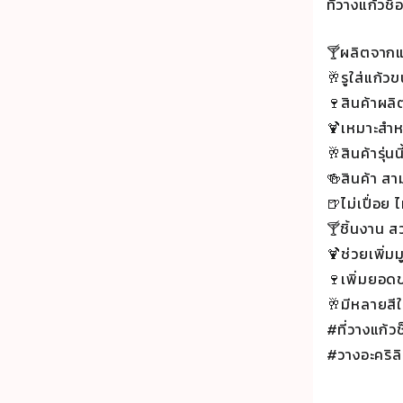
ที่วางแก้ว
🍸ผลิตจากแ
🥂รูใส่แก้ว
🍷สินค้าผลิ
🍹เหมาะสำหรั
🥂สินค้ารุ่น
🍻สินค้า ส
🍺ไม่เปื่อย 
🍸ชิ้นงาน สว
🍹ช่วยเพิ่มม
🍷เพิ่มยอดขา
🥂มีหลายสีใ
#ที่วางแก้
#วางอะคริลิ