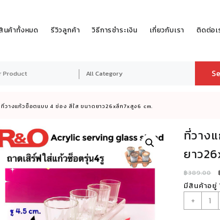
สินค้าทั้งหมด
รีวิวลูกค้า
วิธีการชำระเงิน
เกี่ยวกับเรา
ติดต่อเ
Se
ที่วางแก้วช็อตแบบ 4 ช่อง สีใส ขนาดยาว26xลึก7xสูง6 cm.
ที่วาง
ยาว26
฿
389.00
มีสินค้าอยู
จำนว
+
ที่