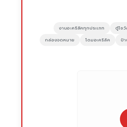
งานอะคริลิคทุกประเภท
ตู้โชว
กล่องจดหมาย
โดมอะคริลิค
ป้