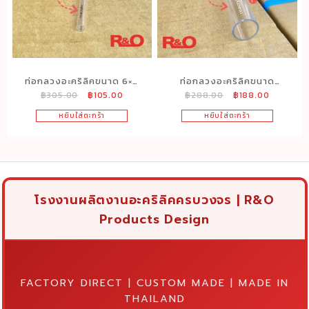
ท่อกลวงอะคริลิคขนาด 6×8
ท่อกลวงอะคริลิคขนาด
Original
Current
Original
Current
฿
305.00
฿
105.00
฿
288.00
฿
188.00
mm. ยาว 50 cm.
26×30 mm. ยาว 50 cm.
price
price
price
price
หยิบใส่ตะกร้า
หยิบใส่ตะกร้า
was:
is:
was:
is:
฿305.00.
฿105.00.
฿288.00.
฿188.00.
โรงงานผลิตงานอะคริลิคครบวงจร | R&O
Products Design
FACTORY DIRECT | CUSTOM MADE | MADE IN
THAILAND