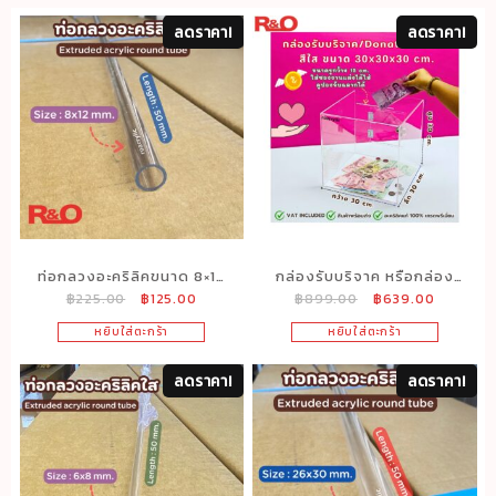
ลดราคา!
ลดราคา!
ท่อกลวงอะคริลิคขนาด 8×12
กล่องรับบริจาค หรือกล่อง
Original
Current
Original
Current
฿
225.00
฿
125.00
฿
899.00
฿
639.00
mm. ยาว 50 cm.
Donation box สีใส ขนาด
price
price
price
price
กว้าง 30xลึก30 xสูง30 cm.
หยิบใส่ตะกร้า
หยิบใส่ตะกร้า
was:
is:
was:
is:
฿225.00.
฿125.00.
฿899.00.
฿639.00
ลดราคา!
ลดราคา!