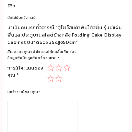
ได้2ชั้น
รีวิว
รุ่น
มี
ยังไม่มีบทวิจารณ์
แผ่น
มาเป็นคนแรกที่วิจารณ์ “ตู้โชว์สินค้าพับได้2ชั้น รุ่นมีแผ่น
พื้น
พื้นและประตูบานสไลด์ข้างหลัง Folding Cake Display
และ
Cabinet ขนาด60x35xสูง50cm”
ประตู
บาน
อีเมลของคุณจะไม่แสดงให้คนอื่นเห็น
ช่อง
ข้อมูลจำเป็นถูกทำเครื่องหมาย
*
สไลด์
ข้าง
การให้คะแนนของ
หลัง
คุณ
*
Folding
Cake
บทวิจารณ์ของคุณ
*
Display
Cabinet
ขนาด60x35xสูง50cm
ชิ้น