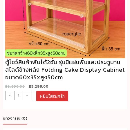
ตู้โชว์สินค้าพับได้2ชั้น รุ่นมีแผ่นพื้นและประตูบาน
สไลด์ข้างหลัง Folding Cake Display Cabinet
ขนาด60x35xสูง50cm
Original
Current
฿
6,299.00
฿
5,299.00
price
price
จำนวน
+
-
หยิบใส่ตะกร้า
was:
is:
ตู้
฿6,299.00.
฿5,299.00.
โชว์
สินค้า
บทวิจารณ์ (0)
พับ