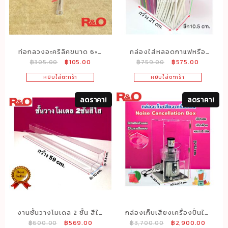
30x19x15
cm.
ชิ้น
ท่อกลวงอะคริลิคขนาด 6×8
กล่องใส่หลอดกาแฟหรือ
Original
Current
Original
Current
฿
305.00
฿
105.00
฿
759.00
฿
575.00
mm. ยาว 50 cm.
หลอดเครื่องดื่มแบบ2ช่อง
price
price
price
price
สีใส ขนาด22x11x28 cm.
หยิบใส่ตะกร้า
หยิบใส่ตะกร้า
was:
is:
was:
is:
฿305.00.
฿105.00.
฿759.00.
฿575.00.
ลดราคา!
ลดราคา!
งานชั้นวางโมเดล 2 ชั้น สีใส
กล่องเก็บเสียงเครื่องปั่นใส
Original
Current
Original
Curren
฿
600.00
฿
569.00
฿
3,700.00
฿
2,900.00
ยาว 59x10x8.5 cm.
หนา 6 มิลรุ่นด้านหน้า1ช่อง