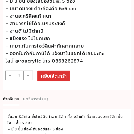
– มี 3 ชั้น ช่องใส่ของชั้นละ 5 ช่อง
– ขนาดของแต่ละช่องคือ 6×6 cm
– งานอะคริลิคแท้ หนา
– สามารถใช้ได้อเนกประสงค์
– งานดี ไม่มีตำหนิ
– แข็งแรง ไม่โยกเยก
– เหมาะกับการโชว์สินค้าที่หลากหลาย
– ออกใบกำกับภาษีได้ แจ้งมาในแชทได้เลยนะคะ
ไลน์ @roacrylic โทร 0863262874
จำนวน
+
-
หยิบใส่ตะกร้า
ชั้น
อะค
ริ
คำอธิบาย
บทวิจารณ์ (0)
ลิค
ใส
ชั้นอะคริลิคใส ชั้นโชว์สินค้าอะคริลิค ที่วางสินค้า ที่วางของอะคริลิค ชั้น
ไล่
ใส 3 ชั้น 5 ช่อง
ระดับ
– มี 3 ชั้น ช่องใส่ของชั้นละ 5 ช่อง