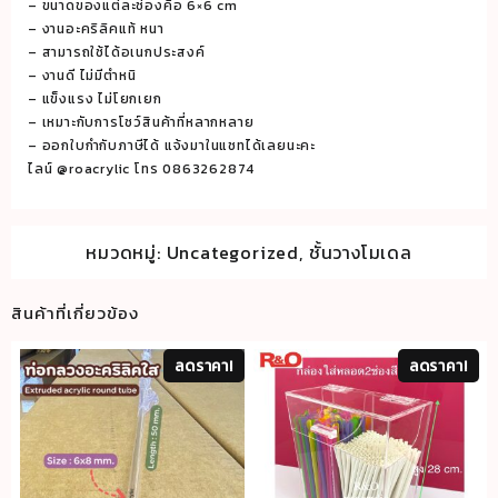
3
– ขนาดของแต่ละช่องคือ 6×6 cm
ชั้น
– งานอะคริลิคแท้ หนา
– สามารถใช้ได้อเนกประสงค์
15
– งานดี ไม่มีตำหนิ
ช่อง
– แข็งแรง ไม่โยกเยก
วาง
– เหมาะกับการโชว์สินค้าที่หลากหลาย
ปากกา
– ออกใบกำกับภาษีได้ แจ้งมาในแชทได้เลยนะคะ
ชั้น
ไลน์ @roacrylic โทร 0863262874
วา
งอะค
ริ
หมวดหมู่:
Uncategorized
,
ชั้นวางโมเดล
ลิค
ที่
สินค้าที่เกี่ยวข้อง
วาง
ขอ
ลดราคา!
ลดราคา!
งอะค
ริ
ลิค
ขนาด