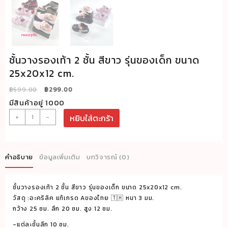
ชั้นวางรองเท้า 2 ชั้น สีขาว รุ่นของเด็ก ขนาด
25x20x12 cm.
Original
Current
฿
599.00
฿
299.00
price
price
มีสินค้าอยู่ 1000
was:
is:
จำนวน
+
-
หยิบใส่ตะกร้า
฿599.00.
฿299.00.
ชั้น
วาง
รองเท้า
คำอธิบาย
ข้อมูลเพิ่มเติม
บทวิจารณ์ (0)
2
ชั้น
ชั้นวางรองเท้า 2 ชั้น สีขาว รุ่นของเด็ก ขนาด 25x20x12 cm.
สี
วัสดุ :อะคริลิค แท้เกรด Aของไทย 🇹🇭 หนา 3 มม.
ขาว
กว้าง 25 ซม. ลึก 20 ซม. สูง 12 ซม.
รุ่น
-แต่ละชั้นลึก 10 ซม.