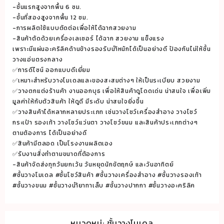
ของ
-ชั้นแรกสูงจากพื้น 6 ซม.
เด็ก
-ชั้นที่สองสูงจากพื้น 12 ซม.
ขนาด
-การผลิตใช้แบบตัดต่อเพื่อให้ได้ฉากสวยงาม
25x20x12
-สินค้าตัดด้วยเครื่องเลเซอร์ ได้ฉาก สวยงาม แข็งแรง
เพราะมีแผ่นอะคริลิคด้านข้างรองรับนำ้หนักได้เป็นอย่างดี ป้องกันไม่ให้ชั้น
cm.
วางแอ่นตรงกลาง
ชิ้น
✅การดีไซน์ ออกแบบดีเยี่ยม
✅เหมาะสำหรับวางโมเดลและของสะสมต่างๆ ให้เป็นระเบียบ สวยงาม
✅วางตกแต่งร้านค้า งานออกบุธ เพื่อให้สินค้าดูโดดเด่น น่าสนใจ เพื่อเพิ่ม
มูลค่าให้กับตัวสินค้า ให้ดูดี มีระดับ น่าสนใจยิ่งขึ้น
✅วางสินค้าได้หลากหลายประเภท เช่นวางโชว์เครื่องสำอาง วางโชว์
กระเป๋า รองเท้า วางโชว์แว่นตา วางโชว์ขนม และสินค้าประเภทต่างๆ
ตามต้องการ ได้เป็นอย่างดี
✅สินค้ามีตลอด เป็นโรงงานผลิตเอง
✅รับงานสั่งทำตามขนาดที่ต้องการ
-สินค้าจัดส่งทุกวันยกเว้น วันหยุดนักขัตฤกษ์ และวันอาทิตย์
#ชั้นวางโมเดล #ชั้นโชว์สินค้า #ชั้นวางเครื่องสำอาง #ชั้นวางรองเท้า
#ชั้นวางขนม #ชั้นวางนำ้ยาทาเล็บ #ชั้นวางปากกา #ชั้นวางอะคริลิค
หมวดหมู่:
ชั้นวางโมเดล