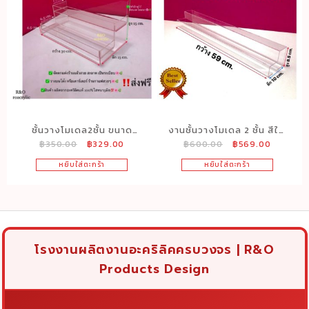
ชั้นวางโมเดล2ชั้น ขนาด
งานชั้นวางโมเดล 2 ชั้น สีใส
Original
Current
Original
Current
฿
350.00
฿
329.00
฿
600.00
฿
569.00
30x15x15 cm.
ยาว 59x10x8.5 cm.
price
price
price
price
หยิบใส่ตะกร้า
หยิบใส่ตะกร้า
was:
is:
was:
is:
฿350.00.
฿329.00.
฿600.00.
฿569.00
โรงงานผลิตงานอะคริลิคครบวงจร | R&O
Products Design