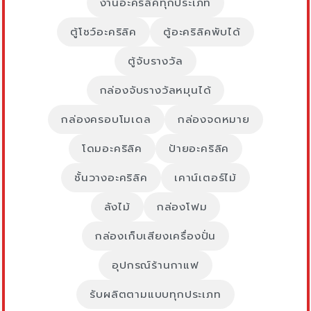
งานอะคริลิคทุกประเภท
ตู้โชว์อะคริลิค
ตู้อะคริลิคพับได้
ตู้จับรางวัล
กล่องจับรางวัลหมุนได้
กล่องครอบโมเดล
กล่องจดหมาย
โดมอะคริลิค
ป้ายอะคริลิค
ชั้นวางอะคริลิค
เคาน์เตอร์ไม้
ลังไม้
กล่องโฟม
กล่องเก็บเสียงเครื่องปั่น
อุปกรณ์ร้านกาแฟ
รับผลิตตามแบบทุกประเภท