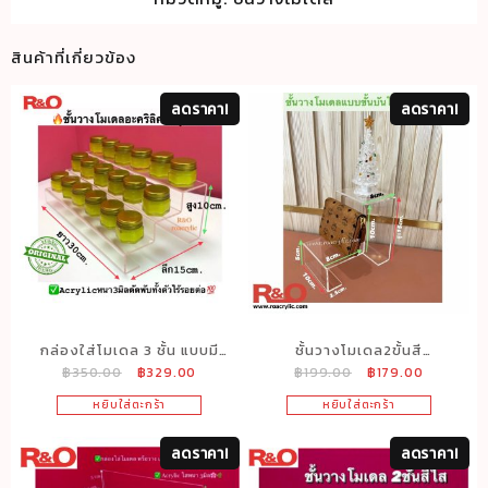
สินค้าที่เกี่ยวข้อง
ลดราคา!
ลดราคา!
กล่องใส่โมเดล 3 ชั้น แบบมี
ชั้นวางโมเดล2ขั้นสี
Original
Current
Original
Current
฿
350.00
฿
329.00
฿
199.00
฿
179.00
กันตก ขนาด 30x15x10 cm.
ใส10x16x15cm.
price
price
price
price
หยิบใส่ตะกร้า
หยิบใส่ตะกร้า
was:
is:
was:
is:
฿350.00.
฿329.00.
฿199.00.
฿179.00.
ลดราคา!
ลดราคา!