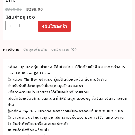
Original
Current
฿
399.00
฿
299.00
price
price
มีสินค้าอยู่ 100
was:
is:
จำนวน
+
-
หยิบใส่ตะกร้า
฿399.00.
฿299.00.
กล่อง
Tip
Box
คำอธิบาย
ข้อมูลเพิ่มเติม
บทวิจารณ์ (0)
รุ่น
หน้า
กล่อง Tip Box รุ่นหน้าตรง สีส้มใสอ่อน มีติดตัวหนังสือ ขนาด กว้าง 15
ตรง
cm. ลึก 10 cm.สูง 12 cm.
สี
👍 กล่อง Tip Box หน้าตรง รุ่นมีติดตัวหนังสือ ตั้งภายในร้าน
ส้ม
สำหรับรับทิปจากลูกค้าที่มาอุดหนุนร้านของเรา
ใส
หรือวางตามหน่วยราชการได้เป็นอย่างดี งานสวย
เน้นสีที่ไม่เหมือนใคร โดดเด่น ทำให้ร้านดูดี เรียบหรู มีสไตล์ เน้นความแตก
อ่อน
ต่าง
มี
👍กล่อง Tip Box หน้าตรง ผลิตจากแผ่นอะคริลิคแท้ 100 % หนา 3 มิล
ติดตัว
👍 งานดัด อัดเส้นดามทุกมุม เน้นความแข็งแรง และการใช้งานที่ยาวนาน
หนังสือ
👍 สินค้าตัดด้วยเครื่องเลเซอร์ทุกตัว
ขนาด
🚚 สินค้ามีสต๊อกพร้อมส่ง