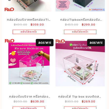
กล่องรับบริจาคหรือกล่องTip
กล่องTipboxหรือกล่องรับ
Original
Current
Original
Current
฿
499.00
฿
359.00
฿
459.00
฿
299.00
box แบบหกเหลี่ยม สีใส+ดำ
บริจาค สีดำ ทรงสูง ขนาด
price
price
price
price
ขนาด12x13x12 cm.
11x11x20 cm.
หยิบใส่ตะกร้า
หยิบใส่ตะกร้า
was:
is:
was:
is:
฿499.00.
฿359.00.
฿459.00.
฿299.00
ลดราคา!
ลดราคา!
กล่องรับบริจาค หรือกล่อง
กล่องใส่ Tip box แบบติดสติ
Original
Current
Original
Current
฿
899.00
฿
639.00
฿
399.00
฿
269.00
Donation box สีใส ขนาด
กเกอร์ สีใส ขนาด 16x10x10
price
price
price
price
กว้าง 30xลึก30 xสูง30 cm.
cm.
หยิบใส่ตะกร้า
หยิบใส่ตะกร้า