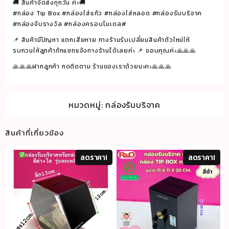
กว้าง
🚚 สินค้าจัดส่งทุกวัน ค่ะ🚚
#กล่อง Tip Box #กล่องใส่แก้ว #กล่องใส่หลอด #กล่องรับบริจาค
15
#กล่องจับรางวัล #กล่องครอบโมเดล#
cm.
📌 สินค้ามีปัญหา แตกเสียหาย ทางร้านรับเปลี่ยนสินค้าตัวใหม่ให้
ลึก
รบกวนให้ลูกค้าทักแชทแจ้งทางร้านได้เลยค่ะ 📌 ขอบคุณค่ะ🙏🙏🙏
10
cm.สูง
🙏🙏🙏ฝากลูกค้า กดติดตาม ร้านของเราด้วยนะคะ🙏🙏🙏
12
cm.
หมวดหมู่:
กล่องรับบริจาค
ชิ้น
สินค้าที่เกี่ยวข้อง
ลดราคา!
ลดราคา!