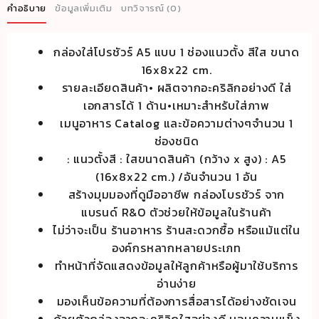
โปร
คำอธิบาย
ข้อมูลเพิ่มเติม
บทวิจารณ์ (0)
ชัวร์
A5
กล่องใส่โปรชัวร์ A5 แบบ 1 ช่องแนวตั้ง สีใส ขนาด
แบบ
16x8x22 cm.
1
รายละเอียดสินค้า• ผลิตจากอะคริลิกอย่างดี ใส่
ช่อง
เอกสารได้ 1 ด้าน•เหมาะสำหรับใส่ภาพ
แนว
เมนูอาหาร Catalog และข้อความต่างๆจำนวน 1
ตั้ง
ช่องชนิด
สีใส
: แนวตั้งสี : ใสขนาดสินค้า (กว้าง x สูง) : A5
ขนาด
(16x8x22 cm.) /อันจำนวน 1 อัน
16x8x22
สร้างมุมมองที่ดูมืออาชีพ กล่องโบรชัวร์ จาก
cm.
แบรนด์ R&O ตัวช่วยให้ข้อมูลในร้านค้า
ชิ้น
ไม่ว่าจะเป็น ร้านอาหาร ร้านสะดวกซื้อ หรือแม้แต่ใน
องค์กรหลากหลายประเภท
ทำหน้าที่จัดแสดงข้อมูลให้ลูกค้าหรือผู้มาใช้บริการ
อ่านง่าย
มองเห็นข้อความที่ต้องการสื่อสารได้อย่างชัดเจน
ด้วยตัวกล่องจากอะคริลิกใสอย่างดี มอบความแข็ง