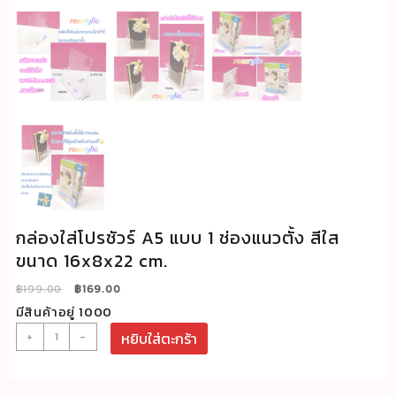
กล่องใส่โปรชัวร์ A5 แบบ 1 ช่องแนวตั้ง สีใส
ขนาด 16x8x22 cm.
Original
Current
฿
199.00
฿
169.00
price
price
มีสินค้าอยู่ 1000
was:
is:
จำนวน
+
-
หยิบใส่ตะกร้า
฿199.00.
฿169.00.
กล่อง
ใส่