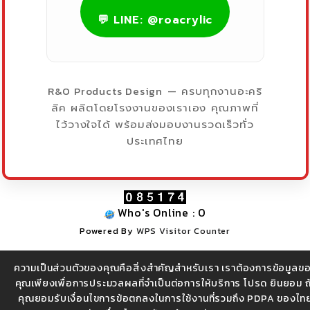
💬 LINE: @roacrylic
R&O Products Design
— ครบทุกงานอะคริ
ลิค ผลิตโดยโรงงานของเราเอง คุณภาพที่
ไว้วางใจได้ พร้อมส่งมอบงานรวดเร็วทั่ว
ประเทศไทย
Who's Online : 0
Powered By
WPS Visitor Counter
ความเป็นส่วนตัวของคุณคือสิ่งสำคัญสำหรับเรา เราต้องการข้อมูลข
บริษัท อาร์ แอนด์โอ โปรดักส์ ดีไซน์ จำกัด (สำนักงานใหญ่) |
คุณเพียงเพื่อการประมวลผลที่จำเป็นต่อการให้บริการ โปรด ยินยอม ถ
คุณยอมรับเงื่อนไขการข้อตกลงในการใช้งานที่รวมถึง PDPA ของไท
โทร 086-3262874 , 097-9212874