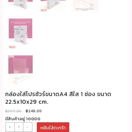
กล่องใส่โปรชัวร์ขนาดA4 สีใส 1 ช่อง ขนาด
22.5x10x29 cm.
Original
Current
฿
399.00
฿
249.00
price
price
มีสินค้าอยู่ 10000
was:
is:
จำนวน
+
-
หยิบใส่ตะกร้า
฿399.00.
฿249.00.