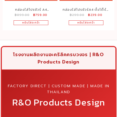
กล่องใส่โปรชัวร์ A4
กล่องใส่โปรชัวร์A4 ตั้งโต๊ะได้
Original
Current
Original
Current
฿
899.00
฿
759.00
฿
299.00
฿
239.00
แบบ3ช่อง ติดผนังได้ตั้งโต๊ะ
ติดผนังได้แบบ 1 ช่อง แนวตั้ง
price
price
price
price
ได้ ขนาด 23×8.5x12cm.
ขนาด22.5×7.5×30 cm.
หยิบใส่ตะกร้า
หยิบใส่ตะกร้า
was:
is:
was:
is:
฿899.00.
฿759.00.
฿299.00.
฿239.00
โรงงานผลิตงานอะคริลิคครบวงจร | R&O
Products Design
FACTORY DIRECT | CUSTOM MADE | MADE IN
THAILAND
R&O Products Design