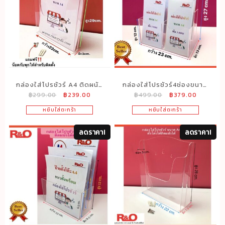
กล่องใส่โปรชัวร์ A4 ติดผนัง
กล่องใส่โปรชัวร์4ช่องขนาด
Original
Current
Original
Current
฿
299.00
฿
239.00
฿
499.00
฿
379.00
หรือใส่ซองเอกสาร สีใส
A4พับ 3 ตอน สีใส ขนาด
price
price
price
price
ขนาด 22x3x30 cm.
23x13x27 cm.
หยิบใส่ตะกร้า
หยิบใส่ตะกร้า
was:
is:
was:
is:
฿299.00.
฿239.00.
฿499.00.
฿379.00
ลดราคา!
ลดราคา!