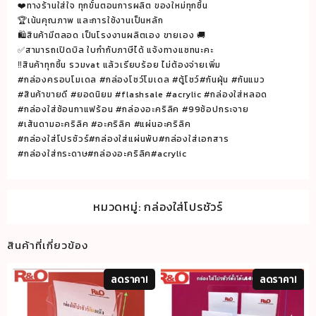
❤️ทางร้านใส่ใจ ทุกขั้นตอนการผลิต ของใหม่ทุกชิ้น
🏆เน้นคุณภาพ และการใช้งานเป็นหลัก
🛍สินค้ามีตลอด เป็นโรงงานผลิตเอง ขายเอง 🚚
✅สามารถเปิดบิล ใบกำกับภาษีได้ แจ้งทางแซทนะคะ
‼️สินค้าทุกชิ้น รวมvat แล้วเรียบร้อย ไม่ต้องจ่ายเพิ่ม
#กล่องครอบโมเดล #กล่องโชว์โมเดล #ตู้โชว์#กันฝุ่น #กันแมว
#สินค้าขายดี #ยอดนิยม #flashsale #acrylic #กล่องใส่หลอด
#กล่องใส่ช้อนกาแฟร้อน #กล่องอะคริลิค #99ช้อปกระจาย
#เส้นดามอะคริลิค #อะคริลิค #แผ่นอะคริลิค
#กล่องใส่โปรชัวร์#กล่องใส่แผ่นพับ#กล่องใส่เอกสาร
#กล่องใส่กระดาษ#กล่องอะคริลิค#acrylic
หมวดหมู่:
กล่องใส่โปรชัวร์
สินค้าที่เกี่ยวข้อง
ลดราคา!
ลดราคา!