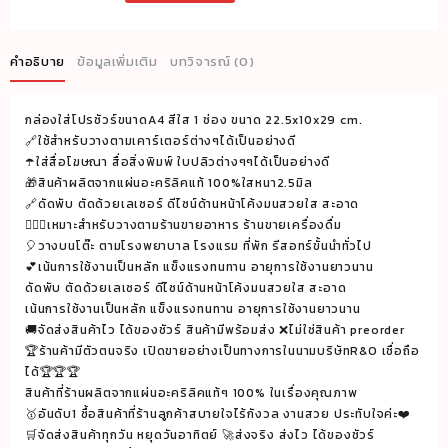
กล่อง
ใส่
โปร
คำอธิบาย
ข้อมูลเพิ่มเติม
บทวิจารณ์ (0)
ชัวร์
ขนาดA4
กล่องใส่โปรชัวร์ขนาดA4 สีใส 1 ช่อง ขนาด 22.5x10x29 cm.
สีใส
🔗ใช้สำหรับวางตามเคาร์เตอร์ต่างๆได้เป็นอย่างดี
1
☂️ใส่สื่อโฆษณา สื่อสิ่งพิมพ์ ใบปลิวต่างๆๆได้เป็นอย่างดี
ช่อง
🎁สินค้าผลิตจากแผ่นอะคริลิคแท้ 100%ใสหนา2.5มิล
ขนาด
🔗ดัดพับ ตัดด้วยเลเซอร์ ดีไซน์ด้านหน้าโค้งมนสวยใส สะอาด
🕵🏻‍♀️เหมาะสำหรับวางตามร้านขายอาหาร ร้านขายเครื่องดื่ม
22.5x10x29
🎈วางบนโต๊ะ ตามโรงพยาบาล โรงแรม ที่พัก รีสอทร์ขั้นนำทั่วไป
cm.
💕เน้นการใช้งานเป็นหลัก แข็งแรงทนทาน อายุการใช้งานยาวนาน
ชิ้น
ดัดพับ ตัดด้วยเลเซอร์ ดีไซน์ด้านหน้าโค้งมนสวยใส สะอาด
เน้นการใช้งานเป็นหลัก แข็งแรงทนทาน อายุการใช้งานยาวนาน
🚚จัดส่งสินค้าไว ได้ของชัวร์ สินค้ามีพร้อมส่ง ❌ไม่ใช่สินค้า preorder
🏆ร้านค้ามีตัวตนจริง เปิดขายอย่างเป็นทางการในนามบริษัทR&O เชื่อถือ
ได้🏆🏆🏆
สินค้าที่ร้านผลิตจากแผ่นอะคริลิคแท้ๆ 100% ในเรื่องคุณภาพ
🥇อันดับ1 ซื้อสินค้าที่ร้านลูกค้าสบายใจไร้กังวล งานสวย ประทับใจค่ะ❤️
🛒จัดส่งสินค้าทุกวัน หยุดวันอาทิตย์ 🚀ส่งจริง ส่งไว ได้ของชัวร์