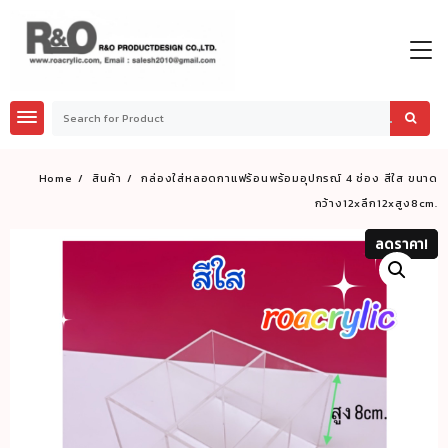
Skip
to
content
Home
สินค้า
กล่องใส่หลอดกาแฟร้อนพร้อมอุปกรณ์ 4 ช่อง สีใส ขนาด
กว้าง12xลึก12xสูง8cm.
ลดราคา!
ลดราคา!