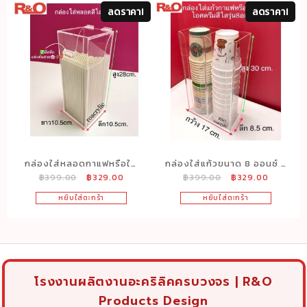
ลดราคา!
ลดราคา!
กล่องใส่หลอดกาแฟหรือใส่
กล่องใส่แก้วขนาด 8 ออนซ์ 2
Original
Current
Original
Current
฿
399.00
฿
329.00
฿
399.00
฿
329.00
ช้อนใส่ตะเกียบ 1 ช่อง สีใส
ช่อง สีใส
price
price
price
price
รุ่นมีฝาปิด
ขนาด17×8.5x30cm.
หยิบใส่ตะกร้า
หยิบใส่ตะกร้า
was:
is:
was:
is:
฿399.00.
฿329.00.
฿399.00.
฿329.00
โรงงานผลิตงานอะคริลิคครบวงจร | R&O
Products Design