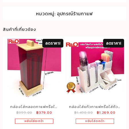
หมวดหมู่:
อุปกรณ์ร้านกาแฟ
สินค้าที่เกี่ยวข้อง
ลดราคา!
ลดราคา!
กล่องใส่หลอดกาแฟหรือใส่
กล่องใส่แก้วกาแฟหรือใส่ถ้วย
Original
Current
Original
Current
฿
399.00
฿
379.00
฿
1,490.00
฿
1,269.00
หลอดเครื่องดื่มสีเเดง
ไอศครีมพร้อมอุปกรณ์ครบชุด
price
price
price
price
โปร่งใส
สีขาว
หยิบใส่ตะกร้า
หยิบใส่ตะกร้า
was:
is:
was:
is:
฿399.00.
฿379.00.
฿1,490.00.
฿1,269.