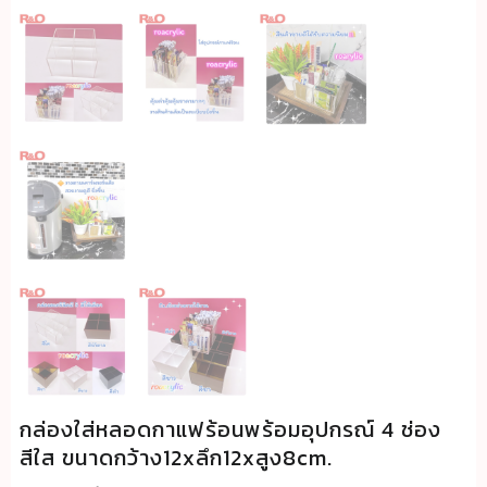
กล่องใส่หลอดกาแฟร้อนพร้อมอุปกรณ์ 4 ช่อง
สีใส ขนาดกว้าง12xลึก12xสูง8cm.