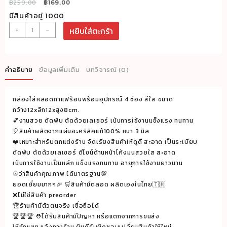
Original
Current
฿
259.00
฿
169.00
price
price
มีสินค้าอยู่ 1000
was:
is:
จำนวน
+
-
หยิบใส่ตะกร้า
฿259.00.
฿169.00.
กล่อง
ใส่
หลอด
คำอธิบาย
ข้อมูลเพิ่มเติม
บทวิจารณ์ (0)
กาแฟ
ร้อน
กล่องใส่หลอดกาแฟร้อนพร้อมอุปกรณ์ 4 ช่อง สีใส ขนาด
พร้อม
กว้าง12xลึก12xสูง8cm.
อุปกรณ์
💕งานสวย ดัดพับ ตัดด้วยเลเซอร์ เน้นการใช้งานแข็งแรง ทนทาน
4
🎈สินค้าผลิตจากแผ่นอะคริลิคแท้100% หนา 3 มิล
ช่อง
❤️เหมาะสำหรับตกแต่งร้าน จัดเรียงสินค้าให้ดูดี สะอาด เป็นระเบียบ
ดัดพับ ตัดด้วยเลเซอร์ ดีไซน์ด้านหน้าโค้งมนสวยใส สะอาด
สีใส
เน้นการใช้งานเป็นหลัก แข็งแรงทนทาน อายุการใช้งานยาวนาน
ขนาด
♾ว่าสินค้าคุณภาพ ได้มาตรฐาน💯
กว้าง12xลึก12xสูง8cm.
ยอดเยี่ยมมากๆ🎉 🛒สินค้ามีตลอด ผลิตเองในไทย🇹🇭
ชิ้น
❌ไม่ใช่สินค้า preorder
🏆ร้านค้ามีตัวตนจริง เชื่อถือได้
🏆🏆🏆 ⛑ได้รับสินค้ามีปัญหา หรือแตกจากการขนส่ง