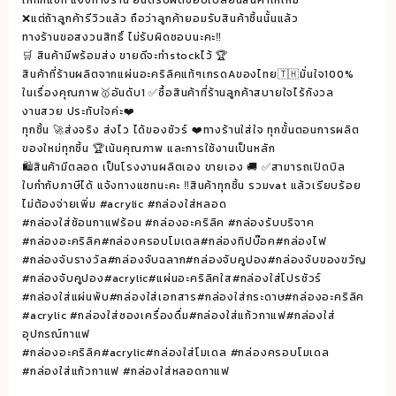
ให้ทักแซท แจ้งทางร้าน ยินดีรับผิดชอบเปลี่ยนสินค้าให้ใหม่
❌แต่ถ้าลูกค้ารีวิวแล้ว ถือว่าลูกค้ายอมรับสินค้าชิ้นนั้นแล้ว
ทางร้านขอสงวนสิทธิ์ ไม่รับผิดชอบนะคะ‼️
🛒 สินค้ามีพร้อมส่ง ขายดีจะทำstockไว้ 🏆
สินค้าที่ร้านผลิตจากแผ่นอะคริลิคแท้ๆเกรดAของไทย🇹🇭มั่นใจ100%
ในเรื่องคุณภาพ🥇อันดับ1 ✅ซื้อสินค้าที่ร้านลูกค้าสบายใจไร้กังวล
งานสวย ประทับใจค่ะ❤️
ทุกชิ้น 🚀ส่งจริง ส่งไว ได้ของชัวร์ ❤️ทางร้านใส่ใจ ทุกขั้นตอนการผลิต
ของใหม่ทุกชิ้น 🏆เน้นคุณภาพ และการใช้งานเป็นหลัก
🛍สินค้ามีตลอด เป็นโรงงานผลิตเอง ขายเอง 🚚 ✅สามารถเปิดบิล
ใบกำกับภาษีได้ แจ้งทางแซทนะคะ ‼️สินค้าทุกชิ้น รวมvat แล้วเรียบร้อย
ไม่ต้องจ่ายเพิ่ม #acrylic #กล่องใส่หลอด
#กล่องใส่ช้อนกาแฟร้อน #กล่องอะคริลิค #กล่องรับบริจาค
#กล่องอะคริลิค#กล่องครอบโมเดล#กล่องทิปบ๊อค#กล่องไฟ
#กล่องจับรางวัล#กล่องจับฉลาก#กล่องจับคูปอง#กล่องจับของขวัญ
#กล่องจับคูปอง#acrylic#แผ่นอะคริลิคใส#กล่องใส่โปรชัวร์
#กล่องใส่แผ่นพับ#กล่องใส่เอกสาร#กล่องใส่กระดาษ#กล่องอะคริลิค
#acrylic #กล่องใส่ซองเครื่องดื่ม#กล่องใส่แก้วกาแฟ#กล่องใส่
อุปกรณ์กาแฟ
#กล่องอะคริลิค#acrylic#กล่องใส่โมเดล #กล่องครอบโมเดล
#กล่องใส่แก้วกาแฟ #กล่องใส่หลอดกาแฟ