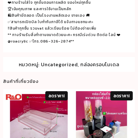
400%
❤️ทางร้านใส่ใจ ทุกขั้นตอนการผลิต ของใหม่ทุกชิ้น
ชิ้น
🏆เน้นคุณภาพ และการใช้งานเป็นหลัก
🛍สินค้ามีตลอด เป็นโรงงานผลิตเอง ขายเอง 🚚
✅สามารถเปิดบิล ใบกำกับภาษีได้ แจ้งทางแซทนะคะ
‼️สินค้าทุกชิ้น รวมvat แล้วเรียบร้อย ไม่ต้องจ่ายเพิ่ม
** ทางร้านรับสั่งทำตามขนาดด้วยนะคะ กรณีเร่งด่วน ติดต่อ ไลน์ ❤️
@roacrylic ✅โทร.086-326-2874**
หมวดหมู่:
Uncategorized
,
กล่องครอบโมเดล
สินค้าที่เกี่ยวข้อง
ลดราคา!
ลดราคา!