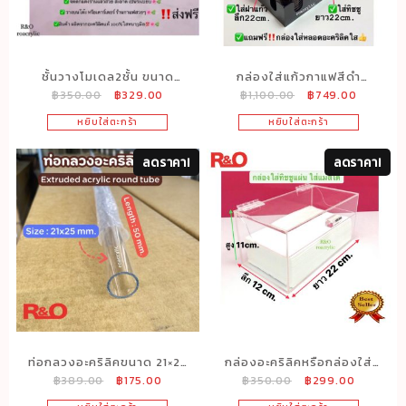
ชั้นวางโมเดล2ชั้น ขนาด
กล่องใส่แก้วกาแฟสีดำ
Original
Current
Original
Current
฿
350.00
฿
329.00
฿
1,100.00
฿
749.00
30x15x15 cm.
รุ่น2ชั้น4ช่องรุ่นมีของแถม
price
price
price
price
กล่องใส
หยิบใส่ตะกร้า
หยิบใส่ตะกร้า
was:
is:
was:
is:
฿350.00.
฿329.00.
฿1,100.00.
฿749.00
ลดราคา!
ลดราคา!
ท่อกลวงอะคริลิคขนาด 21×25
กล่องอะคริลิคหรือกล่องใส่
Original
Current
Original
Current
฿
389.00
฿
175.00
฿
350.00
฿
299.00
mm. ยาว 50 cm.
ทิชชูเเบบมีฝาปิด ขนาด
price
price
price
price