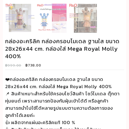
กล่องอะคริลิค กล่องครอบโมเดล ฐานใส ขนาด
28x26x44 cm. กล่องใส่ Mega Royal Molly
400%
Original
Current
฿
999.00
฿
738.00
price
price
was:
is:
❤️กล่องอะคริลิค กล่องครอบโมเดล ฐานใส ขนาด
฿999.00.
฿738.00.
28x26x44 cm. กล่องใส่ Mega Royal Molly 400%
📌 สินค้าเหมาะสำหรับใช้ครอบโชว์สินค้า โชว์โมเดล ตุ๊กตา
หุ่นยนต์ เพราะสามารถป้องกันฝุ่นเข้าได้ดี หรือลูกค้า
สามารถนำไปใช้ได้หลายรูปแบบตามความต้องการของ
ลูกค้าได้เลยค่ะ
👍 ผลิตจากแผ่นอะคริลิคแท้ 100 %