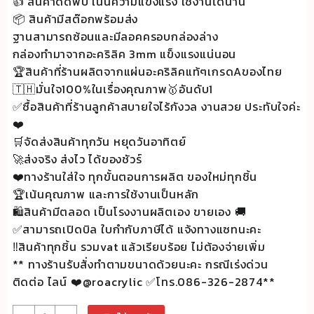
👍 สินค้าดัดพับ เน้นความแข็งแรง ใช้งานได้นาน
📦 สินค้ามีสต๊อกพร้อมส่ง
ฐานสามารถซ้อนและมีลอคครอบกล่องล่าง
กล่องทำมาจากอะคริลิค 3mm แข็งแรงแน่นอน
🏆สินค้าที่ร้านผลิตจากแผ่นอะคริลิคแท้ๆเกรดAของไทย
🇹🇭มั่นใจ100%ในเรื่องคุณภาพ🥇อันดับ1
✅ซื้อสินค้าที่ร้านลูกค้าสบายใจไร้กังวล งานสวย ประทับใจค่ะ
❤️
🛒จัดส่งสินค้าทุกวัน หยุดวันอาทิตย์
🚀ส่งจริง ส่งไว ได้ของชัวร์
❤️ทางร้านใส่ใจ ทุกขั้นตอนการผลิต ของใหม่ทุกชิ้น
🏆เน้นคุณภาพ และการใช้งานเป็นหลัก
🛍สินค้ามีตลอด เป็นโรงงานผลิตเอง ขายเอง 🚚
✅สามารถเปิดบิล ใบกำกับภาษีได้ แจ้งทางแซทนะคะ
‼️สินค้าทุกชิ้น รวมvat แล้วเรียบร้อย ไม่ต้องจ่ายเพิ่ม
** ทางร้านรับสั่งทำตามขนาดด้วยนะคะ กรณีเร่งด่วน
ติดต่อ ไลน์ ❤️@roacrylic ✅โทร.086-326-2874**
จำนวน