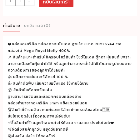
+
-
หยิบใส่ตะกร้า
กล่อง
อะค
ริ
คำอธิบาย
บทวิจารณ์ (0)
ลิค
กล่อง
❤️กล่องอะคริลิค กล่องครอบโมเดล ฐานใส ขนาด 28x26x44 cm.
ครอบ
กล่องใส่ Mega Royal Molly 400%
โมเดล
📌 สินค้าเหมาะสำหรับใช้ครอบโชว์สินค้า โชว์โมเดล ตุ๊กตา หุ่นยนต์ เพราะ
ฐาน
สามารถป้องกันฝุ่นเข้าได้ดี หรือลูกค้าสามารถนำไปใช้ได้หลายรูปแบบตาม
ใส
ความต้องการของลูกค้าได้เลยค่ะ
👍 ผลิตจากแผ่นอะคริลิคแท้ 100 %
ขนาด
👍 สินค้าดัดพับ เน้นความแข็งแรง ใช้งานได้นาน
28x26x44
📦 สินค้ามีสต๊อกพร้อมส่ง
cm.
ฐานสามารถซ้อนและมีลอคครอบกล่องล่าง
กล่อง
กล่องทำมาจากอะคริลิค 3mm แข็งแรงแน่นอน
ใส่
🏆สินค้าที่ร้านผลิตจากแผ่นอะคริลิคแท้ๆเกรดAของไทย🇹🇭
Mega
มั่นใจ100%ในเรื่องคุณภาพ🥇อันดับ1
✅ซื้อสินค้าที่ร้านลูกค้าสบายใจไร้กังวล งานสวย ประทับใจค่ะ❤️
Royal
🛒จัดส่งสินค้าทุกวัน หยุดวันอาทิตย์
Molly
🚀ส่งจริง ส่งไว ได้ของชัวร์