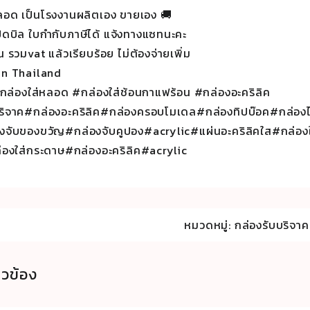
ตลอด เป็นโรงงานผลิตเอง ขายเอง 🚚
ดบิล ใบกำกับภาษีได้ แจ้งทางแซทนะคะ
ิ้น รวมvat แล้วเรียบร้อย ไม่ต้องจ่ายเพิ่ม
in Thailand
กล่องใส่หลอด #กล่องใส่ช้อนกาแฟร้อน #กล่องอะคริลิค
ริจาค#กล่องอะคริลิค#กล่องครอบโมเดล#กล่องทิปบ๊อค#กล่อง
งจับของขวัญ#กล่องจับคูปอง#acrylic#แผ่นอะคริลิคใส#กล่องใส
องใส่กระดาษ#กล่องอะคริลิค#acrylic
หมวดหมู่:
กล่องรับบริจาค
่ยวข้อง