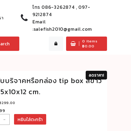
โทร
086-3262874 , 097-
9212874
รา
Email
:
salefish2010@gmail.com
0
items
arch
฿
0.00
ลดราคา!
ลดราคา!
ับบริจาคหรือกล่อง tip box สีขาว
15x10x12 cm.
Original
Current
฿
299.00
price
price
 99
was:
is:
น
-
หยิบใส่ตะกร้า
฿399.00.
฿299.00.
ง