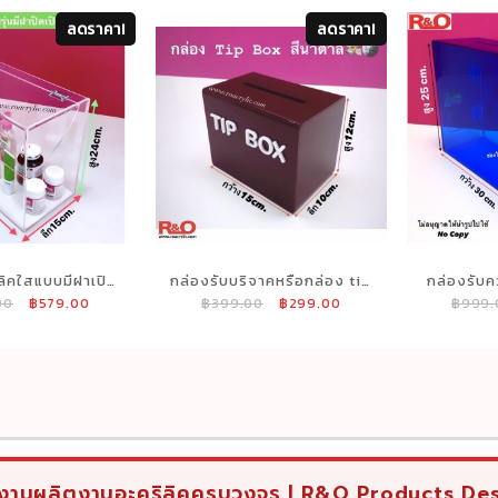
ลดราคา!
ลดราคา!
ลิคใสแบบมีฝาเปิด
กล่องรับบริจาคหรือกล่อง tip
กล่องรับค
Original
Current
Original
Current
00
฿
579.00
฿
399.00
฿
299.00
฿
999.
ิด ขนาด
box สีน้ำตาล ขนาด 15x10x12
พร้อมที่
price
price
price
price
ึก15xสูง24cm.
cm.
ปาก
was:
is:
was:
is:
฿799.00.
฿579.00.
฿399.00.
฿299.00.
งานผลิตงานอะคริลิคครบวงจร | R&O Products De