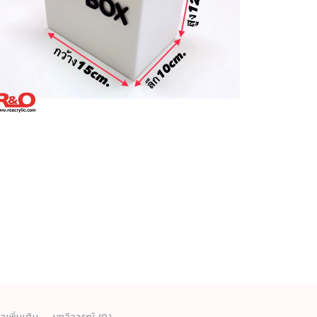
รับ
บริจ
หรือ
กล่อ
tip
box
สี
ขาว
ขนา
15x1
cm.
ชิ้น
ูลเพิ่มเติม
บทวิจารณ์ (0)