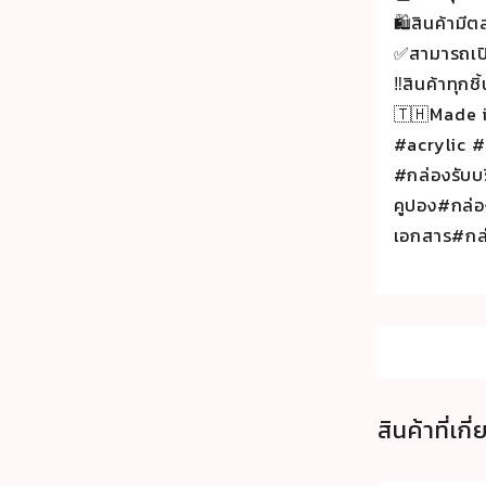
🛍สินค้ามี
✅สามารถเปิ
‼️สินค้าทุกช
🇹🇭Made 
#acrylic #
#กล่องรับบ
คูปอง#กล่อ
เอกสาร#กล่
สินค้าที่เกี