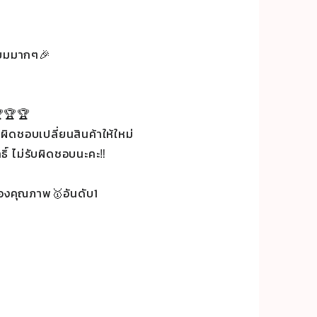
ี่ยมมากๆ🎉
🏆🏆🏆
ผิดชอบเปลี่ยนสินค้าให้ใหม่
ธิ์ ไม่รับผิดชอบนะคะ‼️
่องคุณภาพ🥇อันดับ1