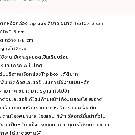
ิจาคหรือกล่อง tip box สีขาว ขนาด 15x10x12 cm.
ง10×0.6 cm.
ิด กว้าง11×8 cm.
ุญแจให้2ดอก
ใช้งาน มีเจาะรูหยอดเงินเรียบร้อย
า3มิล เกรด A ในไทย
งรับบริจาคหรือกล่องTip box ได้ดีมาก
ับ ตัดด้วยเลเซอร์ เน้นการใช้งานเป็นหลัก
มราคามากๆ ขนาดมาตรฐาน ทั่วไปจ้า
ดด้วยเลเซอร์ ดีไซน์ด้านหน้าโค้งมนสวยใส สะอาด
ะสำหรับวางตามร้านขายอาหาร ร้านขายเครื่องดื่ม
 ตามโรงพยาบาล โรงแรม ที่พัก รีสอทร์ขั้นนำทั่วไป
ช้งานเป็นหลัก แข็งแรงทนทาน อายุการใช้งานยาวนาน
ภาพ ได้มาตรฐาน💯