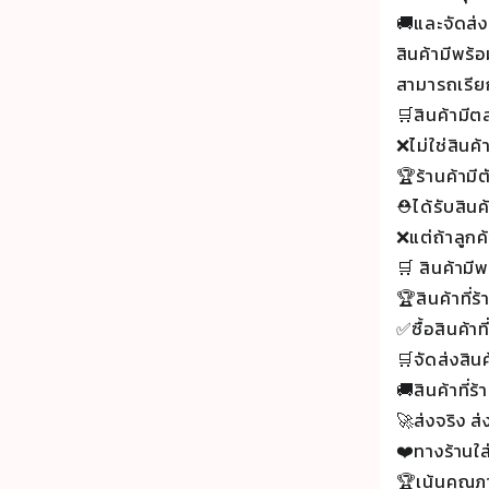
🚚และจัดส่ง
สินค้ามีพร้อ
สามารถเรีย
🛒สินค้ามี
❌ไม่ใช่สินค
🏆ร้านค้ามี
⛑ได้รับสินค
❌แต่ถ้าลูกค้
🛒 สินค้ามี
🏆สินค้าที
✅ซื้อสินค้า
🛒จัดส่งสินค
🚚สินค้าที่ร
🚀ส่งจริง ส่
❤️ทางร้านใส
🏆เน้นคุณภ