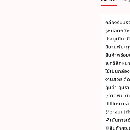
กล่องรับบร
รูหยอดกว้า
ประตูเปิด-ป
มีบานพับ+ก
สินค้าพร้อม
อะคริลิคหน
ใช้เป็นกล่อ
งานสวย ดัดพ
คุ้มค่า คุ้
🔗ดัดพับ ตั
🕵🏻‍♀️เหมา
🎈วางบนโต๊ะ
💕เน้นการใ
♾สินค้าคุณ