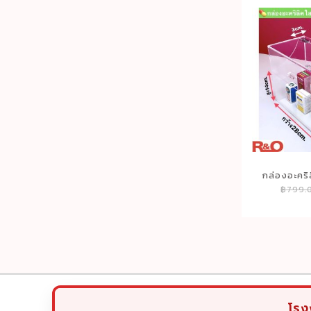
กล่องอะคริ
฿
799.
ป
ยาว28xล
โรง