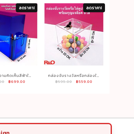
ลดราคา!
ลดราคา!
วามคิดเห็นสีฟ้าใส
กล่องจับรางวัลหรือกล่องใส่
Original
Current
Original
Current
00
฿
699.00
฿
599.00
฿
559.00
ใส่โปรชัวร์และใส่
การ์ด สีใส มีฝาปิด ขนาด
price
price
price
price
กาด้านข้าง
20x20x20 cm.
was:
is:
was:
is:
฿999.00.
฿699.00.
฿599.00.
฿559.00.
sign