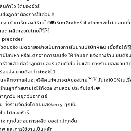
สินค้าไว ได้ของชัวร์
มส่งลูกค้าต้องการใช้ด่วน ‼️
กรถเข้ามารับเองที่ร้านได้🚚เรียกGrabหรือLalamoveได้ ยอดเย
ตลอด ผลิตเองในไทย🇹🇭
้า preorder
ตัวตนจริง เปิดขายอย่างเป็นทางการในนามบริษัทR&O เชื่อถือได้
้ามีปัญหา หรือแตกจากการขนส่ง ให้ทักแซท แจ้งทางร้าน ยินดีรับ
ารีวิวแล้ว ถือว่าลูกค้ายอมรับสินค้าชิ้นนั้นแล้ว ทางร้านขอสงวนสิท
พร้อมส่ง ขายดีจะทำstockไว้
่ร้านผลิตจากแผ่นอะคริลิคแท้ๆเกรดAของไทย🇹🇭มั่นใจ100%ในเรื
ที่ร้านลูกค้าสบายใจไร้กังวล งานสวย ประทับใจค่ะ❤️
้าทุกวัน หยุดวันอาทิตย์
้าน ทั้งร้านจัดส่งโดยขนส่งkerry ทุกชิ้น
งไว ได้ของชัวร์
่ใจ ทุกขั้นตอนการผลิต ของใหม่ทุกชิ้น
าพ และการใช้งานเป็นหลัก