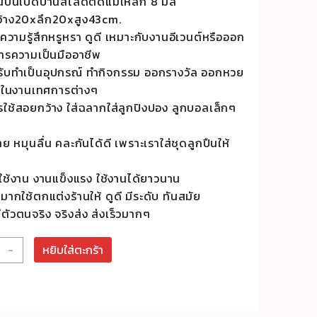
้านบนเปิดบานสไลด์ติดแม่เหล็ก 8 มิล
้าง20xลึก20xสูง43cm.
้ความรู้สึกหรูหรา ดูดี เหมาะกับงานอีเวนต์หรือออก
งการความเป็นมืออาชีพ
รับทำเป็นอุปกรณ์ ทำกิจกรรม ออกรางวัล ออกหวย
ี ในงานเทศการต่างๆ
การใช้สอยกว้าง ใส่ฉลากใส่ลูกปิงปอง ลูกบอลเล็กๆ
าย หมุนลื่น คละกันได้ดี เพราะเราใส่ชุดลูกปืนให้
ใช้งาน งานแข็งแรง ใช้งานได้ยาวนาน
ากใช้ตกแต่งร้านให้ ดูดี มีระดับ ทันสมัย
ีตัวตนจริง จริงส่ง ส่งเร็วมากๆ
น
-
หยิบใส่ตะกร้า
ง
ล