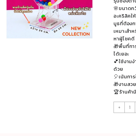
รุ่นช่องด
🌸ขนาดกว
อะคริลิคให
บูธที่ต้อ
เหมาะสำห
หาผู้โชคด
🎁พื้นที่
ได้เยอะ
💕ใช้งานง่
ด้วย
🎈เน้นการ
🎁งานสวยม
🏆ร้านค้าม
จำนว
+
กล่อ
จับ
รางวั
แบบ