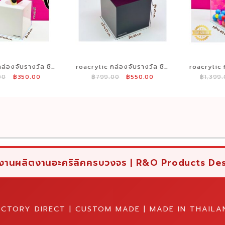
ล่องจับรางวัล ชิง
roacrylic กล่องจับรางวัล ชิง
roacrylic 
Original
Current
Original
Current
00
฿
350.00
฿
799.00
฿
550.00
฿
1,399
ูปอง สีขาว ขนาด
โชค จับคูปอง สีดำ ขนาด
โชค จับ
price
price
price
price
20x20 cm.
25x25x25 cm.
40x
was:
is:
was:
is:
฿499.00.
฿350.00.
฿799.00.
฿550.00.
งานผลิตงานอะคริลิคครบวงจร | R&O Products De
ACTORY DIRECT | CUSTOM MADE | MADE IN THAILA