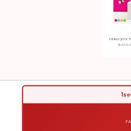
roacrylic ก
฿
499.
โชค จับค
20x
โรง
F