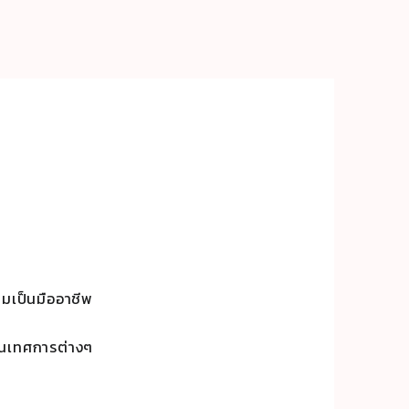
ับ
ก
ด20x20x43
ามเป็นมืออาชีพ
านเทศการต่างๆ