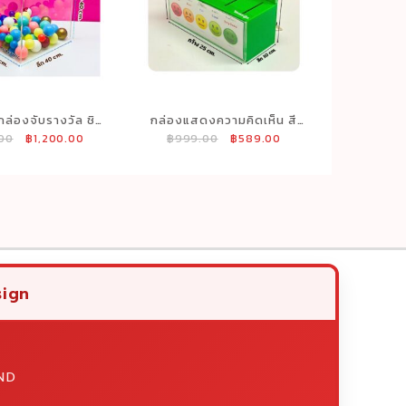
กล่องจับรางวัล ชิง
กล่องแสดงความคิดเห็น สี
Original
Current
Original
Current
.00
฿
1,200.00
฿
999.00
฿
589.00
คูปอง สีใส ขนาด
เขียว รุ่น 5 ช่อง ขนาด
price
price
price
price
40x40 cm.
25x10x15 cm.
was:
is:
was:
is:
฿1,399.00.
฿1,200.00.
฿999.00.
฿589.00.
sign
ND