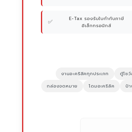
E-Tax รองรับใบกำกับภาษี
✅
อิเล็กทรอนิกส์
งานอะคริลิคทุกประเภท
ตู้โชว
กล่องจดหมาย
โดมอะคริลิค
ป้