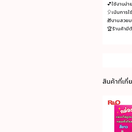
💕ใช้งานง่าย
🎈เน้นการใ
🎁งานสวยมาก
🏆ร้านค้ามี
สินค้าที่เกี