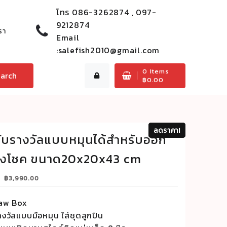
โทร
086-3262874 , 097-
9212874
รา
Email
:
salefish2010@gmail.com
0
items
arch
฿
0.00
ลดราคา!
ลดราคา!
ับรางวัลแบบหมุนได้สำหรับออก
ิงโชค ขนาด20x20x43 cm
Original
Current
฿
3,990.00
price
price
was:
is:
aw Box
฿4,900.00.
฿3,990.00.
างวัลแบบมือหมุน ใส่ชุดลูกปืน