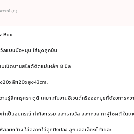
หมุน
ิจารณ์ (0)
ได้
สำหร
ออก
w Box
ฉลา
ชิง
วัลแบบมือหมุน ใส่ชุดลูกปืน
โชค
ขนา
นบนเปิดบานสไลด์ติดแม่เหล็ก 8 มิล
cm
ชิ้น
าง20xลึก20xสูง43cm.
ความรู้สึกหรูหรา ดูดี เหมาะกับงานอีเวนต์หรือออกบูธที่ต้องการคว
บทำเป็นอุปกรณ์ ทำกิจกรรม ออกรางวัล ออกหวย หาผู้โชคดี ในง
รใช้สอยกว้าง ใส่ฉลากใส่ลูกปิงปอง ลูกบอลเล็กๆได้เยอะ