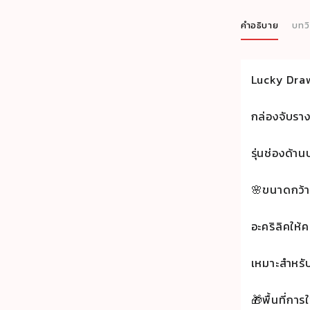
คำอธิบาย
บทว
Lucky Dra
กล่องจับราง
รุ่นช่องด้า
🌸ขนาดกว้
อะคริลิคให้
เหมาะสำหรั
🎁พื้นที่กา