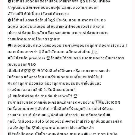
50x50x50
🏠ใช้สำหรับจัดตกแต่งร้านสวยงามมากๆๆๆ ดูดี มีระดับ น่ามอง
🎈คุณสมบัติพิเศษคือป้องกันฝุ่น และแมลงจากภายนอก
cm.
💕โดนนำ้ได้ไม่เปื่อย ใช้งานได้ยาวนาน
ชิ้น
🏠ใช้สำหรับตกแต่งร้านให้ดูดี มีระดับ สวย สะอาดตา น่ามอง
ดัดพับ ตัดด้วยเลเซอร์ ดีไซน์ด้านหน้าโค้งมนสวยใส สะอาด
เน้นการใช้งานเป็นหลัก แข็งแรงทนทาน อายุการใช้งานยาวนาน
ว่าสินค้าคุณภาพ ได้มาตรฐาน💯
🚚และจัดส่งสินค้าไว ได้ของชัวร์ สินค้ามีพร้อมส่งลูกค้าต้องการใช้ด่วน ‼️
ยอดเยี่ยมมากๆ🎉 🛒สินค้ามีตลอด ผลิตเองในไทย🇹🇭
❌ไม่ใช่สินค้า preorder 🏆ร้านค้ามีตัวตนจริง เปิดขายอย่างเป็นทางการ
ในนามบริษัทR&O
เชื่อถือได้🏆🏆🏆 ⛑ได้รับสินค้ามีปัญหา หรือแตกจากการขนส่ง
ให้ทักแซท แจ้งทางร้าน ยินดีรับผิดชอบเปลี่ยนสินค้าให้ใหม่
❌แต่ถ้าลูกค้ารีวิวแล้ว ถือว่าลูกค้ายอมรับสินค้าชิ้นนั้นแล้ว
ทางร้านขอสงวนสิทธิ์ ไม่รับผิดชอบนะคะ‼️
🛒 สินค้ามีพร้อมส่ง ขายดีจะทำstockไว้ 🏆
สินค้าที่ร้านผลิตจากแผ่นอะคริลิคแท้ๆเกรดAของไทย🇹🇭มั่นใจ100%
ในเรื่องคุณภาพ🥇อันดับ1 ✅ซื้อสินค้าที่ร้านลูกค้าสบายใจไร้กังวล
งานสวย ประทับใจค่ะ❤️ 🛒จัดส่งสินค้าทุกวัน หยุดวันอาทิตย์ 🚚
ทุกชิ้น 🚀ส่งจริง ส่งไว ได้ของชัวร์ ❤️ทางร้านใส่ใจ ทุกขั้นตอนการผลิต
ของใหม่ทุกชิ้น 🏆เน้นคุณภาพ และการใช้งานเป็นหลัก
🛍สินค้ามีตลอด เป็นโรงงานผลิตเอง ขายเอง 🚚 ✅สามารถเปิดบิล