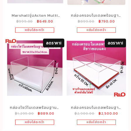
Marshallรุ่นActon Multi
กล่องครอบโมเดลพร้อมฐาน
Original
Current
Original
Current
฿
999.00
฿
649.00
฿
899.00
฿
790.00
room กล่องอะคริลิคครอบ
สีใส ขนาด30x30x30cm.
price
price
price
price
ลำโพงลดราคาพิเศษเหลือ
หยิบใส่ตะกร้า
หยิบใส่ตะกร้า
was:
is:
was:
is:
เพียง649บาทวันนี้เท่านั้น‼️
฿999.00.
฿649.00.
฿899.00.
฿790.00
ลดราคา!
ลดราคา!
กล่องโชว์โมเดลพร้อมฐานสี
กล่องครอบโมเดลพร้อมฐาน
Original
Current
Original
Curren
฿
1,299.00
฿
889.00
฿
2,900.00
฿
2,500.00
ขาว ยกสูง
สีขาวขอบแดง ขนาด
price
price
price
price
ขนาด30x30x34cm.
55x45x20 cm.
หยิบใส่ตะกร้า
หยิบใส่ตะกร้า
was:
is:
was:
is:
฿1,299.00.
฿889.00.
฿2,900.00.
฿2,500