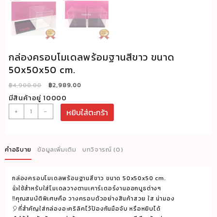
กล่องครอบโมเดลพร้อมฐานสีขาว ขนาด
50x50x50 cm.
Original
Current
฿
4,900.00
฿
2,989.00
price
price
มีสินค้าอยู่ 10000
was:
is:
จำนวน
+
-
หยิบใส่ตะกร้า
฿4,900.00.
฿2,989.00.
กล่อง
ครอบ
โมเดล
คำอธิบาย
ข้อมูลเพิ่มเติม
บทวิจารณ์ (0)
พร้อม
ฐาน
กล่องครอบโมเดลพร้อมฐานสีขาว ขนาด 50x50x50 cm.
สี
👍ใช้สำหรับใส่โมเดลวางตามเคาร์เตอร์งานออกบูธต่างๆ
ขาว
‼️คุณสมบัติพิเศษคือ วางครอบตัวอย่างสินค้าสวย ใส น่ามอง
ขนาด
🎈ที่สำคัญใส่กล่องอะคริลิคไว้ป้องกันมือจับ หรือหยิบได้