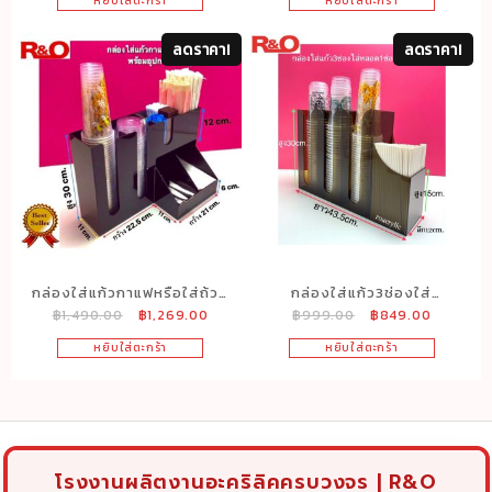
กล่องใส
หยิบใส่ตะกร้า
หยิบใส่ตะกร้า
was:
is:
was:
is:
฿1,100.00.
฿749.00.
฿399.00.
฿312.00.
ลดราคา!
ลดราคา!
กล่องใส่แก้วกาแฟหรือใส่ถ้วย
กล่องใส่แก้ว3ช่องใส่
Original
Current
Original
Current
฿
1,490.00
฿
1,269.00
฿
999.00
฿
849.00
ไอศครีมพร้อมอุปกรณ์ครบชุด
หลอด1ช่องสีชาขนาด
price
price
price
price
สีดำ
กว้าง43.5xลึก11xสูง30cm.
หยิบใส่ตะกร้า
หยิบใส่ตะกร้า
was:
is:
was:
is:
฿1,490.00.
฿1,269.00.
฿999.00.
฿849.00
โรงงานผลิตงานอะคริลิคครบวงจร | R&O