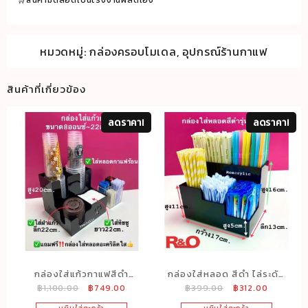
🛒สินค้ามีตลอดเป็นโรงงานผลิตเอง
ชิ้น
หมวดหมู่:
กล่องครอบโมเดล
,
อุปกรณ์ร้านกาแฟ
สินค้าที่เกี่ยวข้อง
ลดราคา!
ลดราคา!
กล่องใส่แก้วกาแฟสีดำ
กล่องใส่หลอด สีดำ ไล่ระดับ
Original
Current
Original
Current
฿
1,100.00
฿
749.00
฿
399.00
฿
312.00
รุ่น2ชั้น4ช่องรุ่นมีของแถม
17.5x13x16 cm.
price
price
price
price