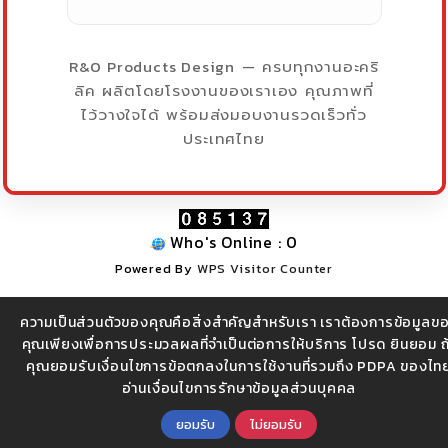
R&O Products Design
— ครบทุกงานอะคริ
ลิค ผลิตโดยโรงงานของเราเอง คุณภาพที่
ไว้วางใจได้ พร้อมส่งมอบงานรวดเร็วทั่ว
ประเทศไทย
Who's Online : 0
Powered By
WPS Visitor Counter
ความเป็นส่วนตัวของคุณคือสิ่งสำคัญสำหรับเรา เราต้องการข้อมูลข
บริษัท อาร์ แอนด์โอ โปรดักส์ ดีไซน์ จำกัด (สำนักงานใหญ่) |
คุณเพียงเพื่อการประมวลผลที่จำเป็นต่อการให้บริการ โปรด ยินยอม ถ
คุณยอมรับเงื่อนไขการข้อตกลงในการใช้งานที่รวมถึง PDPA ของไท
โทร 086-3262874 , 097-9212874
อ่านเงื่อนไขการรักษาข้อมูลส่วนบุคคล
ยอมรับ
ไม่ยอมรับ