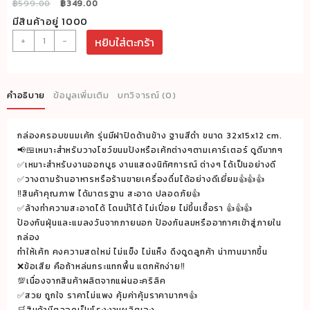
Original
Current
฿
599.00
฿
349.00
price
price
มีสินค้าอยู่ 1000
was:
is:
จำนวน
+
-
หยิบใส่ตะกร้า
฿599.00.
฿349.00.
กล่อง
ครอบ
ขนม
คำอธิบาย
ข้อมูลเพิ่มเติม
บทวิจารณ์ (0)
เค้ก
รุ่น
กล่องครอบขนมเค้ก รุ่นมีฝาปิดด้านข้าง ฐานสีดำ ขนาด 32x15x12 cm.
มี
📢🍱เหมาะสำหรับวางโชว์ขนมปังหรือเค้กต่างๆตามเคาร์เตอร์ ดูดีมากๆ
ฝา
✅เหมาะสำหรับงานออกบูธ งานแสดงนิทัศการณ์ ต่างๆ ได้เป็นอย่างดี
ปิด
✅วางตามร้านอาหารหรือร้านขายเครื่องดื่มได้อย่างดีเยี่ยม👍👍👍
ด้าน
‼️สินค้าคุณภาพ ได้มาตรฐาน สะอาด ปลอดภัย👍
✅ล้างทำความสะอาดได้ โดนนำ้ได้ ไม่เปื่อย ไม่ขึ้นเชื้อรา 👍👍👍
ข้าง
ป้องกันฝุ่นและแมลงวันจากภายนอก ป้องกันลมหรืออากาศเข้าสู่ภายใน
ฐาน
กล่อง
สีดำ
ทำให้เค้ก คงความสดใหม่ ไม่แข็ง ไม่แห็ง ดึงดูดลูกค้า น่าทานมากขึ้น
ขนาด
❌ข้อเสีย คือถ้าหล่นกระแทกพื้น แตกหักง่าย‼️
32x15x12
💯เนื่องจากสินค้าผลิตจากแผ่นอะคริลิค
cm.
✅สวย ถูกใจ ราคาไม่แพง คุ้มค่าคุ้มราคามากๆ👍