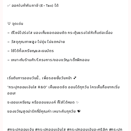
✅ ออกใบกำกับภาษี (E-Tax) ได้
💡 จุดเด่น
– ดีไซน์โปร่งใส มองเห็นยอดออมชัด กระตุ้นแรงใจให้เก็บต่อเนื่อง
– วัสดุคุณภาพสูง ไม่ขุ่น ไม่แตกง่าย
– ใช้ได้ทั้งเหรียญและธนบัตร
– เหมาะกับร้านค้า/โครงการ/ของขวัญ/เด็กฝึกออม
เริ่มต้นการออมวันนี้… เพื่อรอยยิ้มวันหน้า 💕
“กระปุกออมเงินใส R&O” เห็นยอดชัด ออมได้ทุกวัน ใครเห็นก็อยากเริ่ม
ออม!
จะออมเหรียญ หรือออมแบงค์ ก็ใส่ได้หมด ✨
ของขวัญสุดน่ารักที่มีคุณค่า เหมาะกับทุกวัย 💝
#กระปุกออมเงิน #กระปุกออมเงินใส #กระปุกออมเงินอะคริลิค #กระปุก