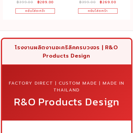
Original
Current
Original
Current
฿
399.00
฿
289.00
฿
399.00
฿
269.00
16x10x10cm. เหลือ
กเกอร์ สีใส ขนาด 16x10x10
price
price
price
price
เพียง289บาท เท่านั้น สินค้ามี
cm.
หยิบใส่ตะกร้า
หยิบใส่ตะกร้า
was:
is:
was:
is:
จำนวนจำกัด
฿399.00.
฿289.00.
฿399.00.
฿269.00
โรงงานผลิตงานอะคริลิคครบวงจร | R&O
Products Design
FACTORY DIRECT | CUSTOM MADE | MADE IN
THAILAND
R&O Products Design