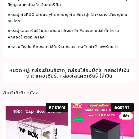
มีกุญแจ #กล่องใส่เงินอะคริลิค
#กระปุกใสR&O #roacrylic #กระปุกใส #กระปุกใส่เหรียญ #กระปุกใส่
ธนบัตร
#กระปุกออมเงินมินิมอล #ของขวัญน่ารัก #ของตกแต่งโต๊ะทำงาน
#กล่องโหวตอะคริลิค
#ของขวัญวันเกิด #ของใช้ในร้าน #ของแต่งร้านน่ารัก #พร้อมส่ง
หมวดหมู่:
กล่องรับบริจาค
,
กล่องใส่ธนบัตร
,
กล่องใส่เงิน
ถาดแคชเชียร์
,
กล่องใส่แคชเชียร์ ใส่เงิน
สินค้าที่เกี่ยวข้อง
ลดราคา!
ลดราคา!