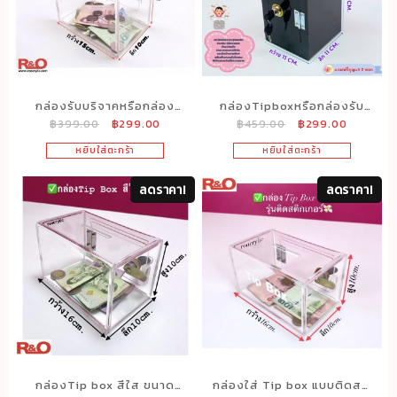
กล่องรับบริจาคหรือกล่อง
กล่องTipboxหรือกล่องรับ
Original
Current
Original
Current
฿
399.00
฿
299.00
฿
459.00
฿
299.00
tip box สีใส ขนาด 15x10x12
บริจาค สีดำ ทรงสูง ขนาด
price
price
price
price
cm.
11x11x20 cm.
หยิบใส่ตะกร้า
หยิบใส่ตะกร้า
was:
is:
was:
is:
฿399.00.
฿299.00.
฿459.00.
฿299.00
ลดราคา!
ลดราคา!
กล่องTip box สีใส ขนาด
กล่องใส่ Tip box แบบติดสติ