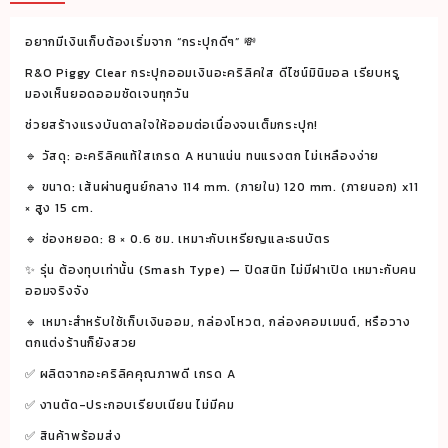
อะค
ริ
อยากมีเงินเก็บต้องเริ่มจาก “กระปุกดีๆ” 💸
ลิค
ใส
R&O Piggy Clear กระปุกออมเงินอะคริลิคใส ดีไซน์มินิมอล เรียบหรู
มองเห็นยอดออมชัดเจนทุกวัน
รุ่น
ต้อง
ช่วยสร้างแรงบันดาลใจให้ออมต่อเนื่องจนเต็มกระปุก!
ทุบ
🔹 วัสดุ: อะคริลิคแท้ใสเกรด A หนาแน่น ทนแรงตก ไม่เหลืองง่าย
เท่านั้น
🔹 ขนาด: เส้นผ่านศูนย์กลาง 114 mm. (ภายใน) 120 mm. (ภายนอก) x11
114x120
× สูง 15 cm.
mm.
🔹 ช่องหยอด: 8 × 0.6 ซม. เหมาะกับเหรียญและธนบัตร
สูง
✨ รุ่น ต้องทุบเท่านั้น (Smash Type) — ปิดสนิท ไม่มีฝาเปิด เหมาะกับคน
15
ออมจริงจัง
cm.
🔹 เหมาะสำหรับใช้เก็บเงินออม, กล่องโหวต, กล่องคอมเมนต์, หรือวาง
ชิ้น
ตกแต่งร้านก็ยังสวย
✅ ผลิตจากอะคริลิคคุณภาพดี เกรด A
✅ งานตัด-ประกอบเรียบเนียน ไม่มีคม
✅ สินค้าพร้อมส่ง