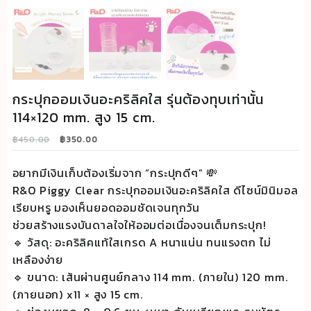
กระปุกออมเงินอะคริลิคใส รุ่นต้องทุบเท่านั้น
114×120 mm. สูง 15 cm.
Original
Current
฿
450.00
฿
350.00
price
price
was:
is:
อยากมีเงินเก็บต้องเริ่มจาก “กระปุกดีๆ” 💸
฿450.00.
฿350.00.
R&O Piggy Clear กระปุกออมเงินอะคริลิคใส ดีไซน์มินิมอล
เรียบหรู มองเห็นยอดออมชัดเจนทุกวัน
ช่วยสร้างแรงบันดาลใจให้ออมต่อเนื่องจนเต็มกระปุก!
🔹 วัสดุ: อะคริลิคแท้ใสเกรด A หนาแน่น ทนแรงตก ไม่
เหลืองง่าย
🔹 ขนาด: เส้นผ่านศูนย์กลาง 114 mm. (ภายใน) 120 mm.
(ภายนอก) x11 × สูง 15 cm.