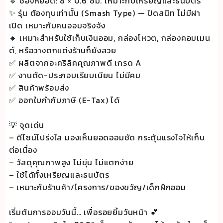
🔹 ช่องหยอด: 8 × 0.6 ซม. เหมาะกับเหรียญและธนบัตร
✨ รุ่น ต้องทุบเท่านั้น (Smash Type) — ปิดสนิท ไม่มีฝา
เปิด เหมาะกับคนออมจริงจัง
🔹 เหมาะสำหรับใช้เก็บเงินออม, กล่องโหวต, กล่องคอมเมน
ต์, หรือวางตกแต่งร้านก็ยังสวย
✅ ผลิตจากอะคริลิคคุณภาพดี เกรด A
✅ งานตัด-ประกอบเรียบเนียน ไม่มีคม
✅ สินค้าพร้อมส่ง
✅ ออกใบกำกับภาษี (E-Tax) ได้
💡 จุดเด่น
– ดีไซน์โปร่งใส มองเห็นยอดออมชัด กระตุ้นแรงใจให้เก็บ
ต่อเนื่อง
– วัสดุคุณภาพสูง ไม่ขุ่น ไม่แตกง่าย
– ใช้ได้ทั้งเหรียญและธนบัตร
– เหมาะกับร้านค้า/โครงการ/ของขวัญ/เด็กฝึกออม
เริ่มต้นการออมวันนี้… เพื่อรอยยิ้มวันหน้า 💕