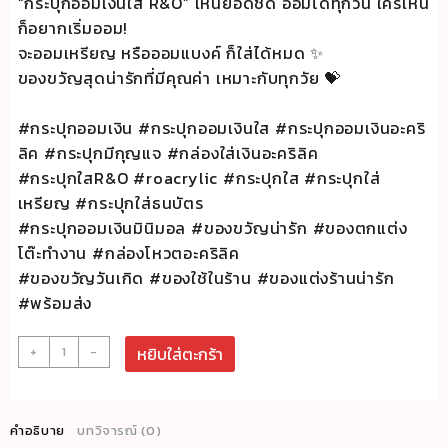
“กระปุกออมเงินใส R&O” เห็นยอดชัด ออมได้ทุกวัน ใครเห็น
ก็อยากเริ่มออม!
จะออมเหรียญ หรือออมแบงค์ ก็ใส่ได้หมด ✨
ของขวัญสุดน่ารักที่มีคุณค่า เหมาะกับทุกวัย 💝
#กระปุกออมเงิน #กระปุกออมเงินใส #กระปุกออมเงินอะคริ
ลิค #กระปุกมีกุญแจ #กล่องใส่เงินอะคริลิค
#กระปุกใสR&O #roacrylic #กระปุกใส #กระปุกใส่
เหรียญ #กระปุกใส่ธนบัตร
#กระปุกออมเงินมินิมอล #ของขวัญน่ารัก #ของตกแต่ง
โต๊ะทำงาน #กล่องโหวตอะคริลิค
#ของขวัญวันเกิด #ของใช้ในร้าน #ของแต่งร้านน่ารัก
#พร้อมส่ง
จำนวน
+
-
หยิบใส่ตะกร้า
กระปุก
ออม
เงิน
คำอธิบาย
บทวิจารณ์ (0)