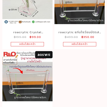
roacrylic Crystal
roacrylic แท่นโชว์ธนบัตรสะ
Original
Current
Original
Current
฿
199.00
฿
99.00
฿
499.00
฿
350.00
Signature Stand แท่นวางปา
สมอะคริลิคใส รุ่นคริสตัลตั้ง
price
price
price
price
กกาอะคริลิคใส แบบวางปากา
โต๊ะ ขนาด 20×13 ซม. สำหรับ
หยิบใส่ตะกร้า
หยิบใส่ตะกร้า
was:
is:
was:
is:
นักสะสมธนบัตรและของสะสม
฿199.00.
฿99.00.
฿499.00.
฿350.00
ลดราคา!