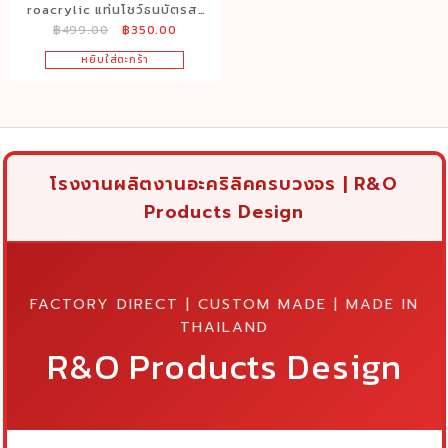
roacrylic แท่นโชว์ธนบัตรสะ
Original
Current
฿
499.00
฿
350.00
สมอะคริลิคใส รุ่นคริสตัลตั้ง
price
price
โต๊ะ ขนาด 20×13 ซม. สำหรับ
หยิบใส่ตะกร้า
was:
is:
นักสะสมธนบัตรและของสะสม
฿499.00.
฿350.00.
โรงงานผลิตงานอะคริลิคครบวงจร | R&O
Products Design
FACTORY DIRECT | CUSTOM MADE | MADE IN
THAILAND
R&O Products Design