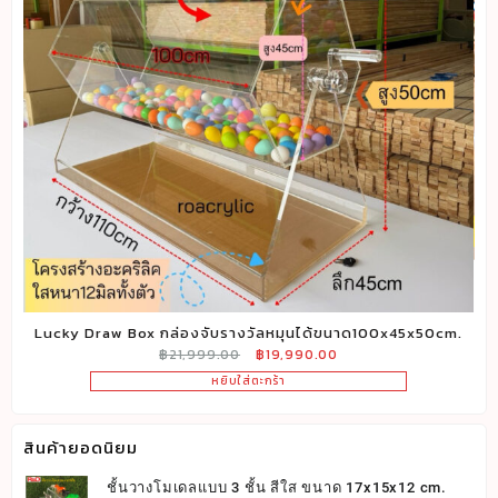
ง
Lucky Draw Box กล่องจับรางวัลหมุนได้ขนาด100x45x50cm.
Original
Current
฿
21,999.00
฿
19,990.00
price
price
หยิบใส่ตะกร้า
was:
is:
฿21,999.00.
฿19,990.00.
สินค้ายอดนิยม
ชั้นวางโมเดลแบบ 3 ชั้น สีใส ขนาด 17x15x12 cm.