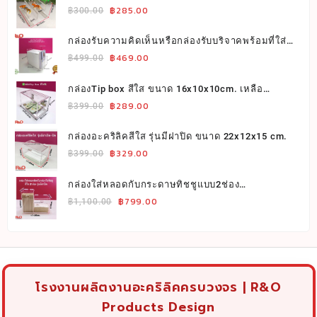
Original
Current
฿
285.00
฿
300.00
price
price
was:
is:
กล่องรับความคิดเห็นหรือกล่องรับบริจาคพร้อมที่ใส่
Original
Current
โปรชัวร์ข้าง สีขาว ขนาดกว้าง20xลึก14xสูง20cm.
฿
469.00
฿300.00.
฿285.00.
฿
499.00
price
price
was:
is:
กล่องTip box สีใส ขนาด 16x10x10cm. เหลือ
Original
Current
เพียง289บาท เท่านั้น สินค้ามีจำนวนจำกัด
฿
289.00
฿499.00.
฿469.00.
฿
399.00
price
price
was:
is:
กล่องอะคริลิคสีใส รุ่นมีฝาปิด ขนาด 22x12x15 cm.
Original
Current
฿
329.00
฿399.00.
฿289.00.
฿
399.00
price
price
was:
is:
กล่องใส่หลอดกับกระดาษทิชชูแบบ2ช่อง
Original
Current
ขนาด30x13x28cm.
฿
799.00
฿399.00.
฿329.00.
฿
1,100.00
price
price
was:
is:
฿1,100.00.
฿799.00.
โรงงานผลิตงานอะคริลิคครบวงจร | R&O
Products Design